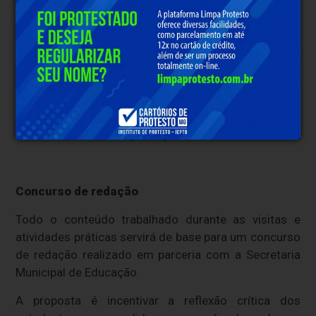
Segundo a organização, a ampliação reforça o
compromisso da iniciativa em:
Formar cidadãos mais conscientes;
Fortalecer o vínculo entre juventude e campo;
Estimular o conhecimento sobre
sustentabilidade e produção rural.
Concurso de redação
Todo o conteúdo trabalhado durante as visitas e
atividades práticas servirá de base para um concurso
de redação realizado em parceria com a Secretaria
Municipal de Educação.
A proposta é incentivar a reflexão crítica dos