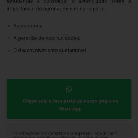
estudantes e consolidar o aprendizado sobre a
importância do agronegócio mineiro para:
A economia;
A geração de oportunidades;
O desenvolvimento sustentável.
Clique aqui e faça parte do nosso grupo no
WhatsApp
* O conteúdo de cada comentário é de responsabilidade de quem
realizá-lo. Nos reservamos ao direito de reprovar ou eliminar