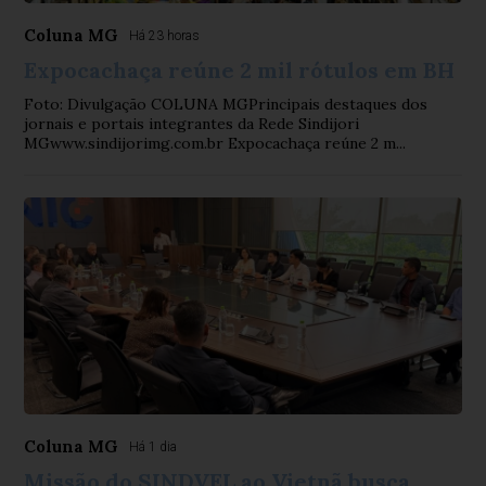
Coluna MG
Há 23 horas
Expocachaça reúne 2 mil rótulos em BH
Foto: Divulgação COLUNA MGPrincipais destaques dos
jornais e portais integrantes da Rede Sindijori
MGwww.sindijorimg.com.br Expocachaça reúne 2 m...
Coluna MG
Há 1 dia
Missão do SINDVEL ao Vietnã busca