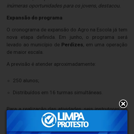
inúmeras oportunidades para os jovens, destacou.
Expansão do programa
O cronograma de expansão do Agro na Escola já tem
nova etapa definida. Em junho, o programa será
levado ao município de
Perdizes
, em uma operação
de maior escala.
A previsão é atender aproximadamente:
250 alunos;
Distribuídos em 16 turmas simultâneas.
Para a realização das atividades, seis instrutores do
Sistema Faemg Senar atuarão de forma integrada
nos turnos da manhã e da tarde.