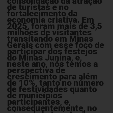
consolidação da atração
de turistas e no
fortalecimento da
economia criativa. Em
2025, foram mais de 3,5
milhões de visitantes
transitando em Minas
Gerais com esse foco de
participar dos festejos
do Minas Junina, e,
neste ano, nós temos a
perspectiva de
crescimento para além
de 10%, tanto no número
de festividades quanto
de municípios
participantes, e,
consequentemente, no