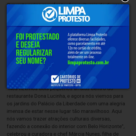
O evento reúne manifestações culturais de diversas
regiões do estado, com apresentações de
quadrilhas, grupos tradicionais, música, gastronomia
e experiências que celebram a diversidade da cultura
popular mineira.
A ambientação da feira gastronômica contará com
estandartes do artista plástico Marcelo Brant, de
Diamantina, e a cenografia terá participação especial
do artista plástico Léo Piló.
“Nós fizemos dois pequenos arraiás dentro do
restaurante Dona Lucinha, e agora nós viemos para
os jardins do Palácio da Liberdade com uma alegria
imensa de estar nesse lugar tão maravilhoso. Aqui
nós vamos trazer atrações culturais diversas,
fazendo a conexão do interior com Belo Horizonte”,
celebrou a curadora e chef Márcia Nunes, filha de