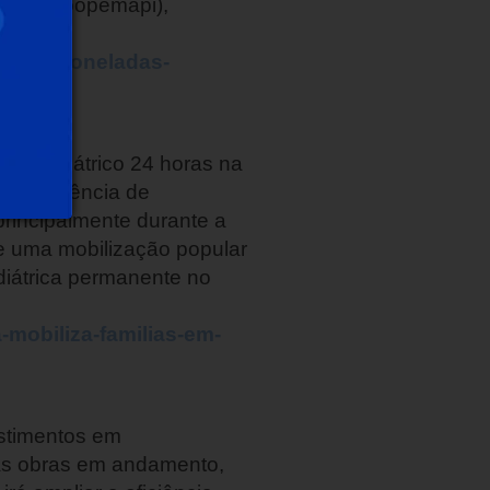
Minas (Coopemapi),
e-350-toneladas-
to pediátrico 24 horas na
 da ausência de
rincipalmente durante a
de uma mobilização popular
diátrica permanente no
-mobiliza-familias-em-
stimentos em
e as obras em andamento,