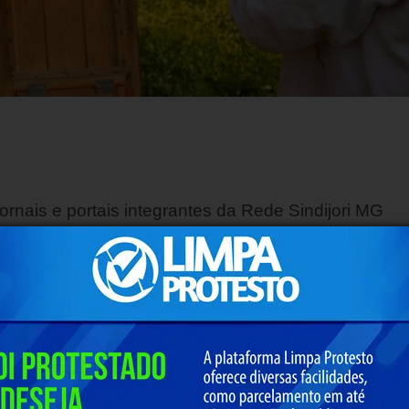
ornais e portais integrantes da Rede Sindijori MG
adas de mel
rte mineiro estão fortalecendo a internacionalizaç
iros meses de 2026, eles já celebram a exportação
a e Kuwait. Desde o início das exportações, em 202
 mel para os Estados Unidos, União Europeia e Ori