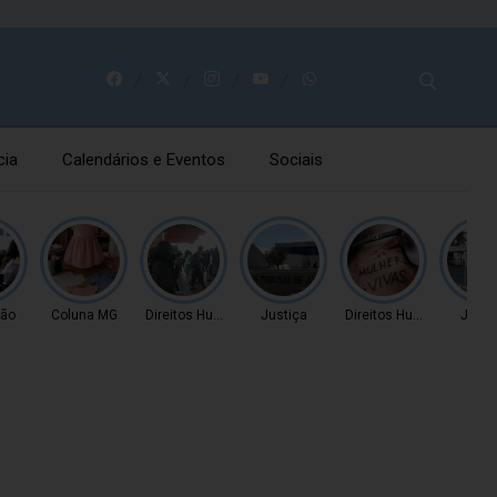
cia
Calendários e Eventos
Sociais
ão
Coluna MG
Direitos Humanos
Justiça
Direitos Humanos
Justi