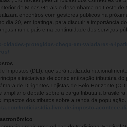
idas”, promovido pelo Sindicato dos Corretores de 
interior de Minas Gerais e desembarca no Leste de 
realizará encontros com gestores públicos na próxima
 dia 20, em Ipatinga, para discutir a importância d
anças municipais e na continuidade dos serviços públ
eto-cidades-protegidas-chega-em-valadares-e-ipa
ros/
ostos
 de Impostos (DLI), que será realizada nacionalment
incipais iniciativas de conscientização tributária do
mara de Dirigentes Lojistas de Belo Horizonte (CD
ampliar o debate sobre a carga tributária brasileira,
s impactos dos tributos sobre a renda da população
ta.com/noticias/dia-livre-de-imposto-acontece-d
 gastronômico
 anunciou mais uma edição do tradicional Festival 