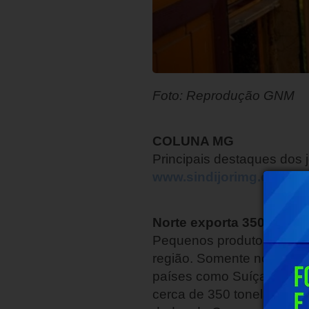
Foto: Reprodução GNM
COLUNA MG
Principais destaques dos j
www.sindijorimg.com.br
Norte exporta 350 tonel
Pequenos produtores do No
região. Somente nos prime
países como Suíça, Bélgic
cerca de 350 toneladas de