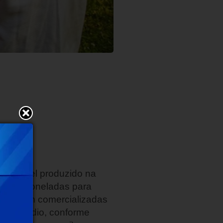
ão do mel produzido na
 de 42 toneladas para
2, foram comercializadas
ente Médio, conforme