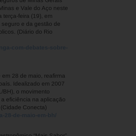
Seguros de Minas Gerais
Minas e Vale do Aço neste
 terça-feira (19), em
o seguro e da gestão de
icos. (Diário do Rio
tinga-com-debates-sobre-
e em 28 de maio, reafirma
 país. Idealizado em 2007
L/BH), o movimento
 a eficiência na aplicação
. (Cidade Conecta)
ia-28-de-maio-em-bh/
Gastronômico “Mais Sabor”,