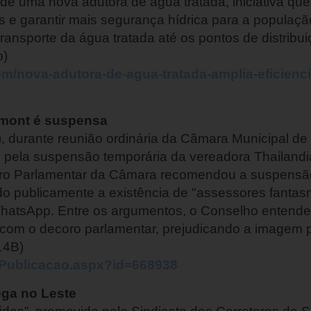
e uma nova adutora de água tratada, iniciativa que i
s e garantir mais segurança hídrica para a população
transporte da água tratada até os pontos de distribu
o)
om/nova-adutora-de-agua-tratada-amplia-eficien
mont é suspensa
2), durante reunião ordinária da Câmara Municipal d
 pela suspensão temporária da vereadora Thailandi
oro Parlamentar da Câmara recomendou a suspensã
o publicamente a existência de "assessores fantas
hatsApp. Entre os argumentos, o Conselho entendeu
com o decoro parlamentar, prejudicando a imagem pú
14B)
r/Publicacao.aspx?id=668938
ega no Leste