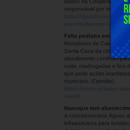
dados da Cooperativa dos 
responsável por intermedi
https://gazetanm.com.br
exportadas-em-cinco-an
Falta pediatra em hospit
Moradores de Caeté têm in
Santa Casa da cidade. Pa
atendimento contínuo para
noite, madrugadas e fins 
que pede ações imediatas 
município. (Opinião)
https://www.opiniaocaete
caete/
Nanuque tem abastecim
A concessionária Águas 
infraestrutura para forta