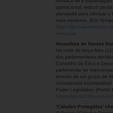
destaca-se a implantação d
operacional, reduzir perda
planejada para otimizar o 
mais moderno. (Em Temp
https://jornalemtempo.c
nanuque
Vereadora de Santos Du
Na noite de terça-feira (1
dos parlamentares decidiu
Conselho de Ética e Dec
parlamentar ter mencionad
através de um grupo de W
considerada incompatível 
Poder Legislativo. (Portal 
https://portal14b.com.b
‘Cidades Protegidas’ ch