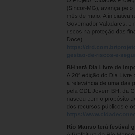
O Projeto “Cidades Proteg
(Sincor-MG), avança pelo 
mês de maio. A iniciativa 
Governador Valadares, e no
riscos na proteção das fin
Doce)
https://drd.com.br/proj
gestao-de-riscos-e-segu
BH terá Dia Livre de Imp
A 20ª edição do Dia Livre
a relevância de uma das pr
pela CDL Jovem BH, da Câ
nasceu com o propósito de 
dos recursos públicos e o
https://www.cidadeconec
Rio Manso terá festival
A Prefeitura de Rio Manso