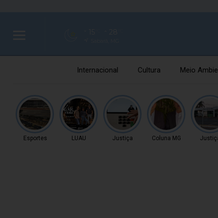
15
28
°C
°C
Sabará, MG
Internacional
Cultura
Meio Ambie
Esportes
LUAU
Justiça
Coluna MG
Justiç