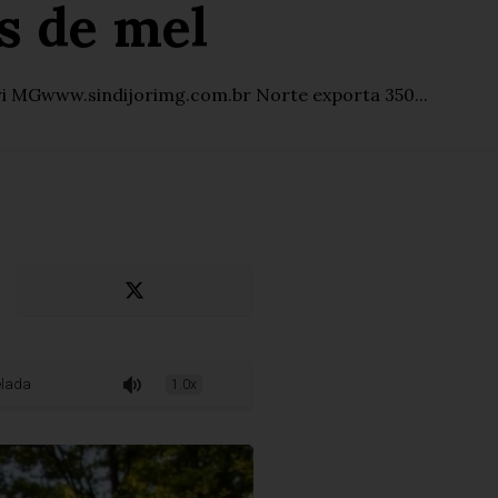
s de mel
i MGwww.sindijorimg.com.br Norte exporta 350...
de mel
1.0x