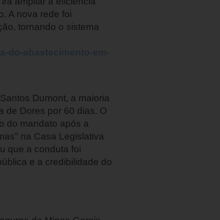
rá ampliar a eficiência
. A nova rede foi
ição, tornando o sistema
cia-do-abastecimento-em-
e Santos Dumont, a maioria
a de Dores por 60 dias. O
o do mandato após a
mas" na Casa Legislativa
 que a conduta foi
blica e a credibilidade do