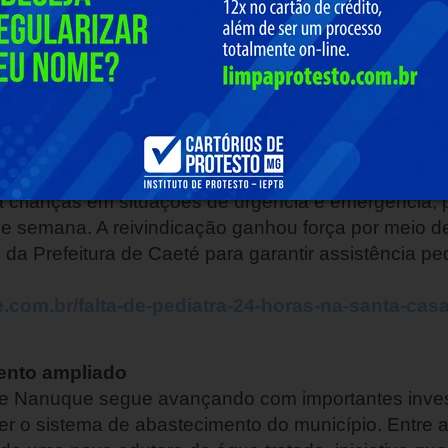
Apicultores e Agricultores Familiares do Norte de 
ar as vendas. (Gazeta Norte Mineira)
/exportacao-mel-do-norte-de-minas-soma-cerca-d
os/
al de Caeté
tensificado a cobrança por um serviço de atendimen
is, mães e responsáveis relatam insegurança diante
 crianças em situações de urgência e emergência, p
de semana. A reivindicação ganhou força por meio 
da Prefeitura de Caeté para garantir assistência pe
.com.br/falta-de-pediatra-24-horas-na-santa-casa
ento ampliado
de Nanuque segue avançando com importantes inve
lecer o sistema de abastecimento do município. Entr