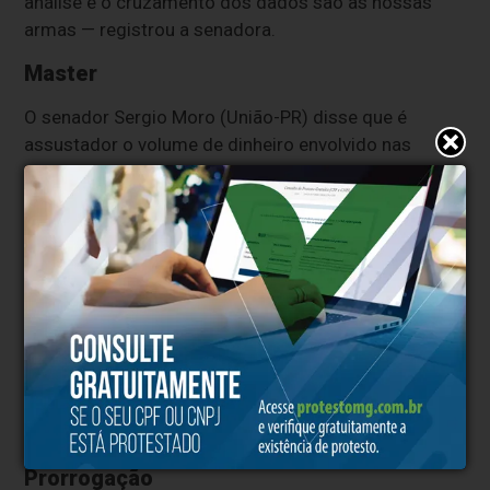
análise e o cruzamento dos dados são as nossas
armas — registrou a senadora.
Master
O senador Sergio Moro (União-PR) disse que é
assustador o volume de dinheiro envolvido nas
transações relacionadas ao empresário Vorcaro e ao
Banco Master — liquidado pelo Banco Central em
novembro de 2025. Ele destacou que Vorcaro pode
ter usado grampos ilegais e até violência contra seus
adversários. E lembrou que, nesta sexta-feira (13), o
STF deve começar o julgamento da manutenção da
prisão preventiva de Vorcaro.
— Espero que o STF mantenha a prisão preventiva,
sob pena de colocar em risco os trabalhos desta
comissão — afirmou Moro.
Prorrogação