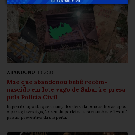
ABANDONO
Há 3 dias
Mãe que abandonou bebê recém-
nascido em lote vago de Sabará é presa
pela Polícia Civil
Inquérito aponta que criança foi deixada poucas horas após
o parto; investigação reuniu perícias, testemunhas e levou à
prisão preventiva da suspeita.