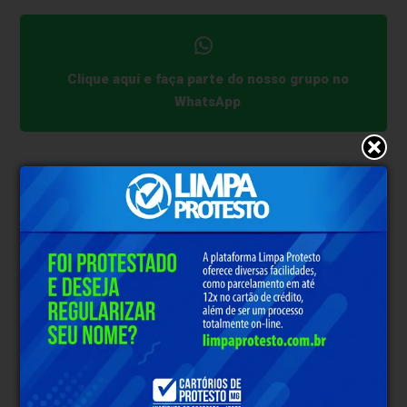
Clique aqui e faça parte do nosso grupo no
WhatsApp
* O conteúdo de cada comentário é de responsabilidade de quem
realizá-lo. Nos reservamos ao direito de reprovar ou eliminar
comentários em desacordo com o propósito do site ou que
contenham palavras ofensivas.
500
caracteres restantes.
Comentar