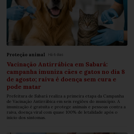
Proteção animal
Há 6 dias
Vacinação Antirrábica em Sabará:
campanha imuniza cães e gatos no dia 8
de agosto; raiva é doença sem cura e
pode matar
Prefeitura de Sabará realiza a primeira etapa da Campanha
de Vacinação Antirrábica em seis regiões do município. A
imunização é gratuita e protege animais e pessoas contra a
raiva, doença viral com quase 100% de letalidade após o
início dos sintomas.