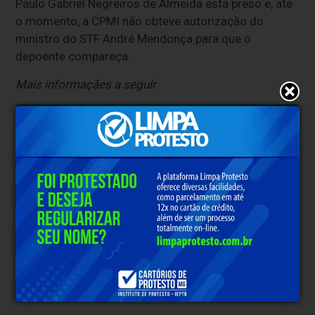
Paulo Gabriel Negreiros de Almeida está preso e, até
o momento, a CPMI não obteve autorização do
ministro do STF André Mendonça para que o
depoente compareça.
Mais informaçães a seguir
Clique aqui e faça parte do nosso grupo no
WhatsApp
* O conteúdo de cada comentário é de responsabilidade de quem
realizá-lo. Nos reservamos ao direito de reprovar ou eliminar
comentários em desacordo com o propósito do site ou que
contenham palavras ofensivas.