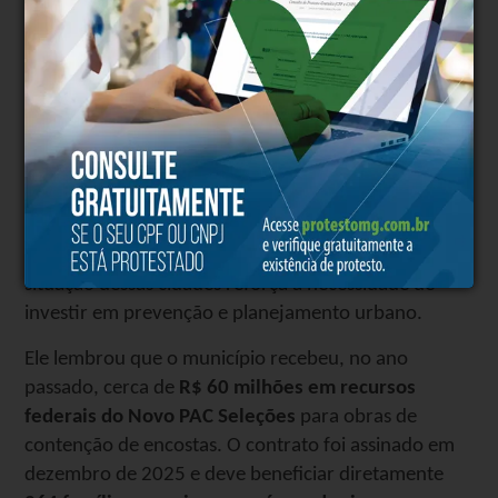
que
a vida é o nosso bem maior
. A gratidão muda a
forma como enxergamos cada dia”, disse.
ALERTA PARA SABARÁ
A tragédia vivida
não apenas em Ubá, mas também
em Juiz de Fora e Matias
Barbosa
, cidades mineiras
que sofreram com os impactos das fortes chuvas,
trouxe um alerta importante para Sabará. Para o
vereador Alan do Vila, acompanhar de perto a
situação dessas cidades reforça a necessidade de
investir em prevenção e planejamento urbano.
Ele lembrou que o município recebeu, no ano
passado, cerca de
R$ 60 milhões em recursos
federais do Novo PAC Seleções
para obras de
contenção de encostas. O contrato foi assinado em
dezembro de 2025 e deve beneficiar diretamente