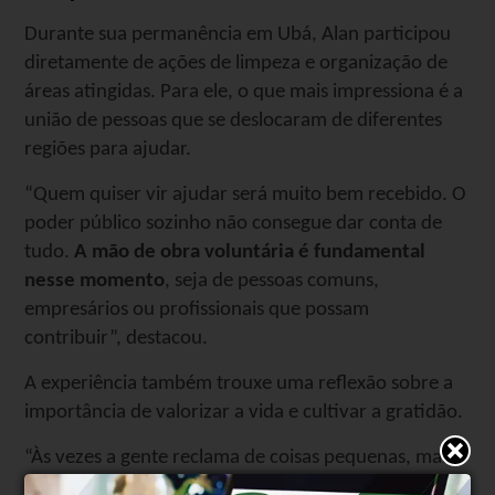
Durante sua permanência em Ubá, Alan participou
diretamente de ações de limpeza e organização de
áreas atingidas. Para ele, o que mais impressiona é a
união de pessoas que se deslocaram de diferentes
regiões para ajudar.
“Quem quiser vir ajudar será muito bem recebido. O
poder público sozinho não consegue dar conta de
tudo.
A mão de obra voluntária é fundamental
nesse momento
, seja de pessoas comuns,
empresários ou profissionais que possam
contribuir”, destacou.
A experiência também trouxe uma reflexão sobre a
importância de valorizar a vida e cultivar a gratidão.
“Às vezes a gente reclama de coisas pequenas, mas
quando vê de perto uma tragédia dessas, percebe