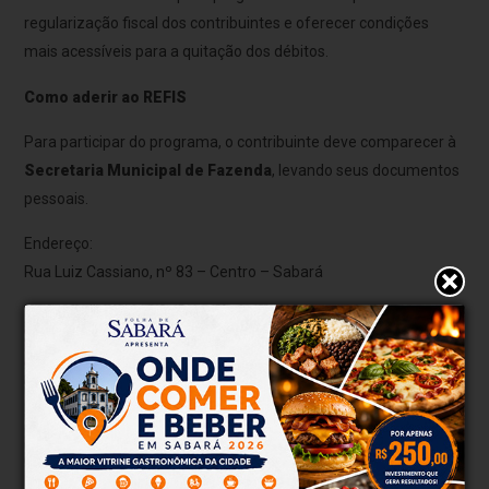
regularização fiscal dos contribuintes e oferecer condições
mais acessíveis para a quitação dos débitos.
Como aderir ao REFIS
Para participar do programa, o contribuinte deve comparecer à
Secretaria Municipal de Fazenda
, levando seus documentos
pessoais.
Endereço:
Rua Luiz Cassiano, nº 83 – Centro – Sabará
O prazo para adesão ao REFIS vai até
15 de dezembro de
2026
, às 16 horas.
Benefícios para o município
Além de beneficiar os contribuintes, a regularização das dívidas
também contribui para o fortalecimento das finanças