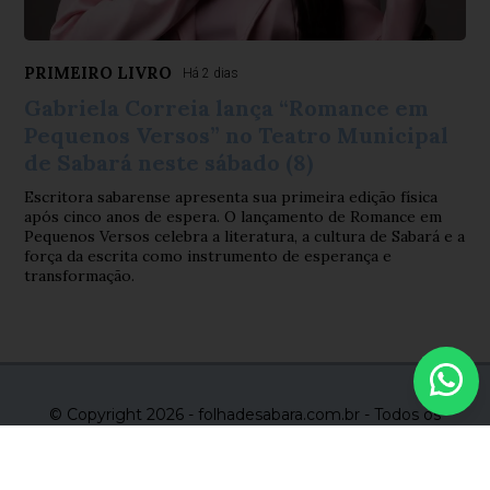
PRIMEIRO LIVRO
Há 2 dias
Gabriela Correia lança “Romance em
Pequenos Versos” no Teatro Municipal
de Sabará neste sábado (8)
Escritora sabarense apresenta sua primeira edição física
após cinco anos de espera. O lançamento de Romance em
Pequenos Versos celebra a literatura, a cultura de Sabará e a
força da escrita como instrumento de esperança e
transformação.
© Copyright 2026 - folhadesabara.com.br - Todos os
direitos reservados