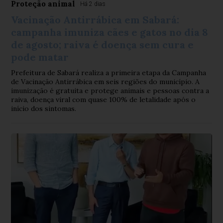
Proteção animal
Há 2 dias
Vacinação Antirrábica em Sabará:
campanha imuniza cães e gatos no dia 8
de agosto; raiva é doença sem cura e
pode matar
Prefeitura de Sabará realiza a primeira etapa da Campanha
de Vacinação Antirrábica em seis regiões do município. A
imunização é gratuita e protege animais e pessoas contra a
raiva, doença viral com quase 100% de letalidade após o
início dos sintomas.