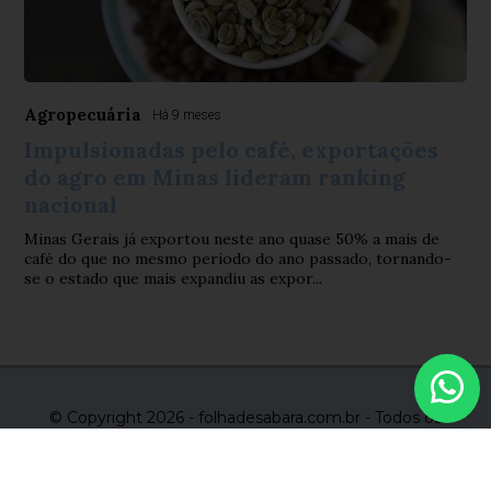
Agropecuária
Há 9 meses
Impulsionadas pelo café, exportações
do agro em Minas lideram ranking
nacional
Minas Gerais já exportou neste ano quase 50% a mais de
café do que no mesmo período do ano passado, tornando-
se o estado que mais expandiu as expor...
© Copyright 2026 - folhadesabara.com.br - Todos os
direitos reservados