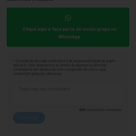
Clique aqui e faça parte do nosso grupo no
WhatsApp
* O conteúdo de cada comentário é de responsabilidade de quem
realizá-lo. Nos reservamos ao direito de reprovar ou eliminar
comentários em desacordo com o propósito do site ou que
contenham palavras ofensivas.
500
caracteres restantes.
Comentar