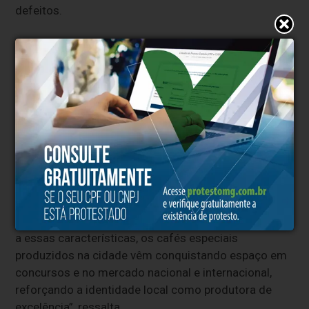
defeitos.
Tradição e qualidade
A produção de café faz parte da história de Bom
Sucesso e a sucessão no campo garante a
continuidade da atividade por novas gerações.
Sustentabilidade, manejo tradicional e uso de
tecnologias modernas são práticas adotadas pelos
cafeicultores locais para melhorar a qualidade dos
grãos.
Segundo o extensionista, o resultado é um café de
alta qualidade e perfil sensorial diferenciado. “Graças
a essas características, os cafés especiais
produzidos na cidade vêm conquistando espaço em
concursos e no mercado nacional e internacional,
reforçando a identidade local como produtora de
excelência”, ressalta