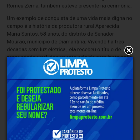
Romeu Zema, também esteve presente na cerimônia.
Um exemplo de conquista de uma vida mais digna no
campo é a história da produtora rural Aparecida
Maria Santos, 58 anos, do distrito de Senador
Mourão, município de Diamantina. Vivendo há três
décadas sem luz elétrica, ela recebeu o título de
propriedade rural, documento exigido para instalação
da energia na sua propriedade. “É um dia muito
esperado para mim hoje. Com o documento vou viver
melhor e produzir mais. Tudo na roça depende da luz.
Preciso de luz para a chocadeira, para bombar a água
para a caixa. Agora, vou poder também conseguir
empréstimo para melhorar a plantação e a criação de
galinhas”, planeja.
O título de Regularização Fundiária da propriedade,
além de garantir ao produtor rural segurança jurídica,