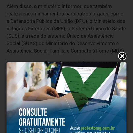
Além disso, o ministério informou que também
realiza encaminhamentos para outros órgãos, como
a Defensoria Pública da União (DPU), o Ministério das
Relações Exteriores (MRE), o Sistema Único de Saúde
(SUS), e a rede do sistema Único de Assistência
Social (SUAS) do Ministério do Desenvolvimento e
Assistência Social, Família e Combate à Fome (MDS).
Em casos de acolhimento especializado, como
pessoas com deficiência, população LGBTQIA+ e
pessoas idosas, os atendimentos são direcionados
dentro do próprio MDHC.
No dia de junho, foram recebidos 109 brasileiros que
estavam em situação de vulnerabilidade nos Estados
Unidos. Do total de pessoas, 76 seguiram viagem
para o Aeroporto Internacional de Confins, na Região
Metropolitana de Belo Horizonte (MG), em aeronave