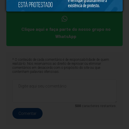
da Força Aérea Brasileira (FAB).
Clique aqui e faça parte do nosso grupo no
WhatsApp
* O conteúdo de cada comentário é de responsabilidade de quem
realizá-lo. Nos reservamos ao direito de reprovar ou eliminar
comentários em desacordo com o propósito do site ou que
contenham palavras ofensivas.
500
caracteres restantes.
Comentar