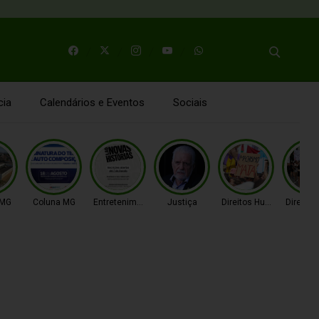
cia
Calendários e Eventos
Sociais
 MG
Coluna MG
Entretenimento
Justiça
Direitos Humanos
Direito