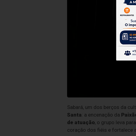
Sabará, um dos berços da cult
Santa
: a encenação da
Paixã
de atuação
, o grupo leva pa
coração dos fiéis e fortalece a