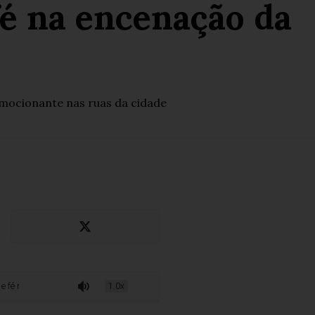
fé na encenação da
emocionante nas ruas da cidade
cenação da Paixão de Cristo
1.0x