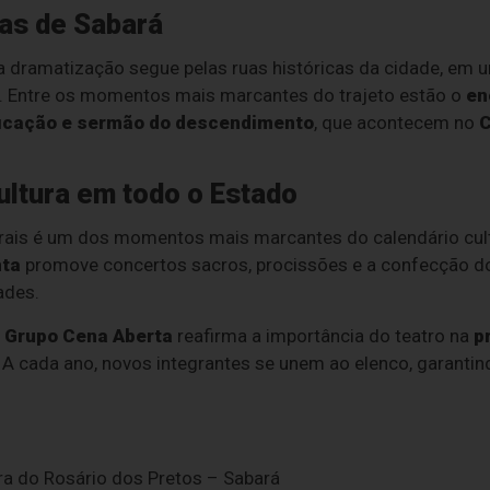
uas de Sabará
a dramatização segue pelas ruas históricas da cidade, em
s. Entre os momentos mais marcantes do trajeto estão o
en
ficação e sermão do descendimento
, que acontecem no
C
ultura em todo o Estado
is é um dos momentos mais marcantes do calendário cultur
ta
promove concertos sacros, procissões e a confecção do
ades.
o
Grupo Cena Aberta
reafirma a importância do teatro na
p
. A cada ano, novos integrantes se unem ao elenco, garanti
a do Rosário dos Pretos – Sabará