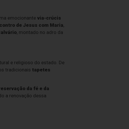
 uma emocionante
via-crúcis
contro de Jesus com Maria
,
alvário
, montado no adro da
al e religioso do estado. De
s tradicionais
tapetes
reservação da fé e da
ndo a renovação dessa