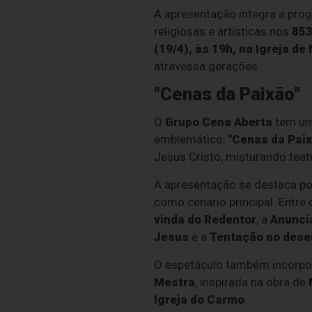
A apresentação integra a pr
religiosas e artísticas nos
853
(19/4), às 19h, na Igreja d
atravessa gerações.
"Cenas da Paixão"
O
Grupo Cena Aberta
tem um 
emblemático,
"Cenas da Paix
Jesus Cristo, misturando teatro
A apresentação se destaca por
como cenário principal. Entr
vinda do Redentor
, a
Anuncia
Jesus
e a
Tentação no dese
O espetáculo também incorpor
Mestra
, inspirada na obra de
Igreja do Carmo
.