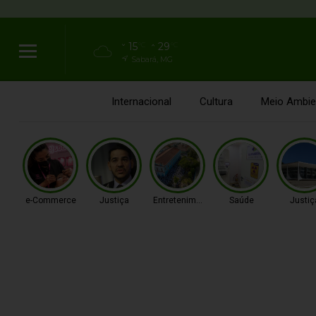
15
29
°C
°C
Sabará, MG
Internacional
Cultura
Meio Ambie
e-Commerce
Justiça
Entretenimento
Saúde
Justiç