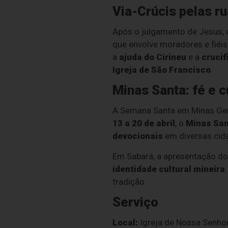
Via-Crúcis pelas r
Após o julgamento de Jesus, 
que envolve moradores e fiéi
a
ajuda do Cirineu
e a
cruci
Igreja de São Francisco
.
Minas Santa: fé e c
A Semana Santa em Minas Gera
13 a 20 de abril
, o
Minas San
devocionais
em diversas cid
Em Sabará, a apresentação d
identidade cultural mineira
tradição.
Serviço
Local:
Igreja de Nossa Senhor