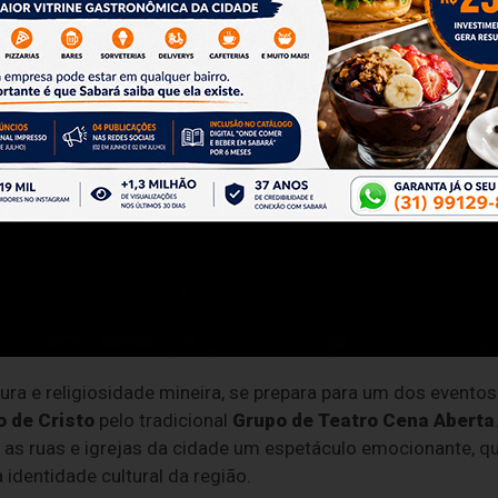
ura e religiosidade mineira, se prepara para um dos event
o de Cristo
pelo tradicional
Grupo de Teatro Cena Aberta
ra as ruas e igrejas da cidade um espetáculo emocionante, q
 identidade cultural da região.