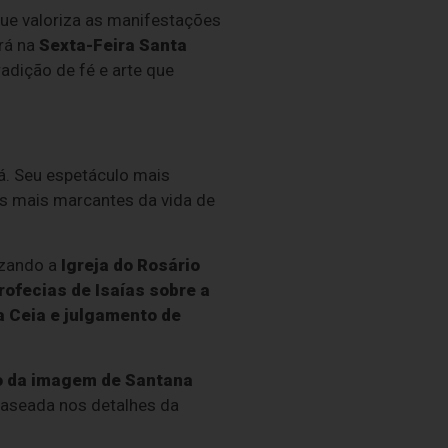
que valoriza as manifestações
rá na
Sexta-Feira Santa
radição de fé e arte que
á. Seu espetáculo mais
os mais marcantes da vida de
lizando a
Igreja do Rosário
rofecias de Isaías sobre a
a Ceia e julgamento de
o da imagem de Santana
baseada nos detalhes da