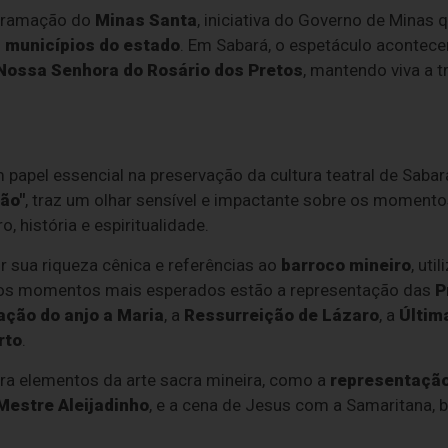
ogramação do
Minas Santa
, iniciativa do Governo de Minas 
 municípios do estado
. Em Sabará, o espetáculo acontece
e Nossa Senhora do Rosário dos Pretos
, mantendo viva a t
papel essencial na preservação da cultura teatral de Sabar
ão"
, traz um olhar sensível e impactante sobre os moment
, história e espiritualidade.
 sua riqueza cênica e referências ao
barroco mineiro
, uti
e os momentos mais esperados estão a representação das
P
ção do anjo a Maria
, a
Ressurreição de Lázaro
, a
Últim
rto
.
a elementos da arte sacra mineira, como a
representaçã
Mestre Aleijadinho
, e a cena de Jesus com a Samaritana, 