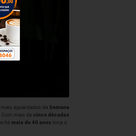
os mais aguardados da
Semana
. Com mais de
cinco décadas
ue há
mais de 40 anos
toca o