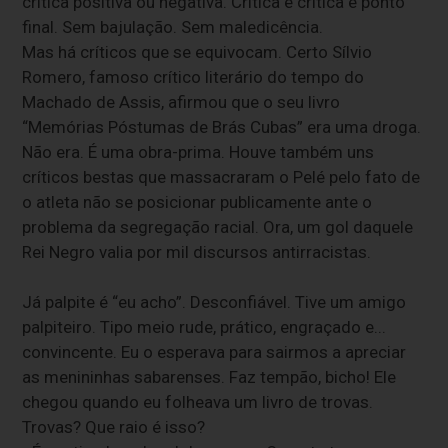
critica positiva ou negativa. Crítica é crítica e ponto
final. Sem bajulação. Sem maledicência.
Mas há críticos que se equivocam. Certo Sílvio
Romero, famoso crítico literário do tempo do
Machado de Assis, afirmou que o seu livro
“Memórias Póstumas de Brás Cubas” era uma droga.
Não era. É uma obra-prima. Houve também uns
críticos bestas que massacraram o Pelé pelo fato de
o atleta não se posicionar publicamente ante o
problema da segregação racial. Ora, um gol daquele
Rei Negro valia por mil discursos antirracistas.
Já palpite é “eu acho”. Desconfiável. Tive um amigo
palpiteiro. Tipo meio rude, prático, engraçado e...
convincente. Eu o esperava para sairmos a apreciar
as menininhas sabarenses. Faz tempão, bicho! Ele
chegou quando eu folheava um livro de trovas.
Trovas? Que raio é isso?