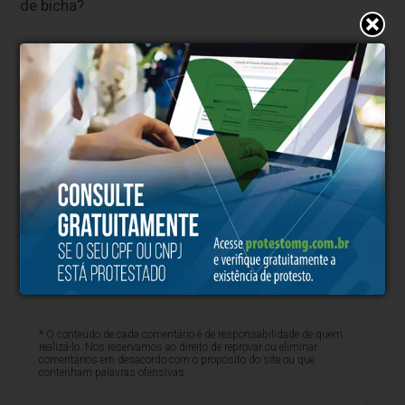
de bicha?
Fraquejei, nobre leitor. Rendi-me ao infame palpite
daquele canalha. Às traças e às trevas, trovas inúteis!
Rosnei machismos, afiei as garras, e partimos para a
selvagem caçada às gostosas moçoilas da nossa
terrinha dos anos idos e vividos. A poesia? Ficou
esperando lá na gaveta.
Clique aqui e faça parte do nosso grupo no
WhatsApp
* O conteúdo de cada comentário é de responsabilidade de quem
realizá-lo. Nos reservamos ao direito de reprovar ou eliminar
comentários em desacordo com o propósito do site ou que
contenham palavras ofensivas.