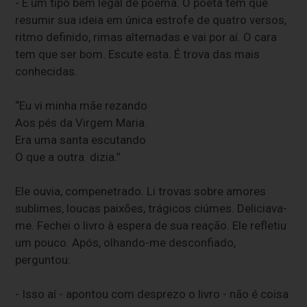
- É um tipo bem legal de poema. O poeta tem que
resumir sua ideia em única estrofe de quatro versos,
ritmo definido, rimas alternadas e vai por aí. O cara
tem que ser bom. Escute esta. É trova das mais
conhecidas.
“Eu vi minha mãe rezando
Aos pés da Virgem Maria.
Era uma santa escutando
O que a outra dizia.”
Ele ouvia, compenetrado. Li trovas sobre amores
sublimes, loucas paixões, trágicos ciúmes. Deliciava-
me. Fechei o livro à espera de sua reação. Ele refletiu
um pouco. Após, olhando-me desconfiado,
perguntou:
- Isso aí - apontou com desprezo o livro - não é coisa