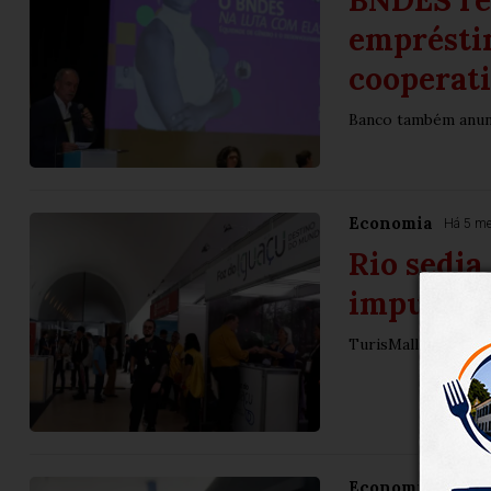
BNDES re
emprésti
cooperat
Banco também anunc
Economia
Há 5 m
Rio sedia
impulsion
TurisMall acontece
Economia
Há 5 m