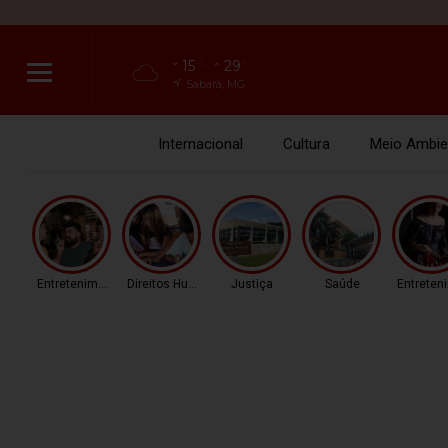
15
29
°C
°C
Sabará, MG
Internacional
Cultura
Meio Ambie
Entretenimento
Direitos Humanos
Justiça
Saúde
Entreten