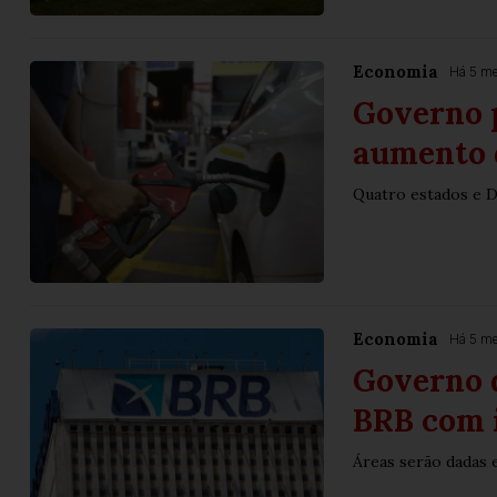
Economia
Há 5 m
Governo p
aumento 
Quatro estados e D
Economia
Há 5 m
Governo d
BRB com 
Áreas serão dadas 