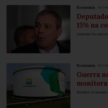
Economia
Há 5 m
Deputado 
15% na co
Aumento foi autori
Economia
Há 5 m
Guerra no
monitora
Estados reclamam de