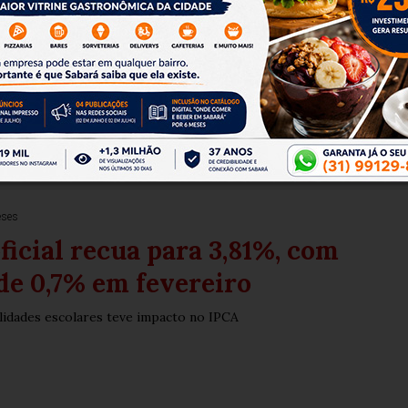
 imposto e subsidia diesel para
ta do petróleo
elevando os preços do barril no mercado global
eses
oficial recua para 3,81%, com
de 0,7% em fevereiro
lidades escolares teve impacto no IPCA