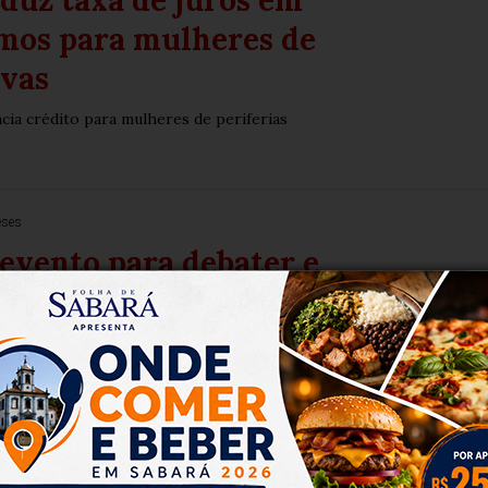
duz taxa de juros em
mos para mulheres de
ivas
ia crédito para mulheres de periferias
eses
 evento para debater e
ar o turismo no Brasil
 até sábado nos principais pontos da cidade
eses