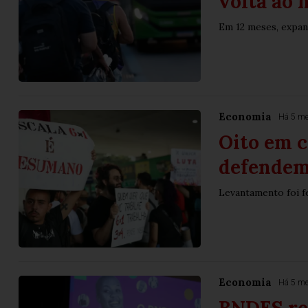
volta ao 
Em 12 meses, expan
Economia
Há 5 m
Oito em c
defendem 
Levantamento foi fe
Economia
Há 5 m