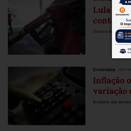
Lula zera
conter al
Guerra no Irã vem 
Economia
Há 5 m
Inflação 
variação 
Reajuste das mensa