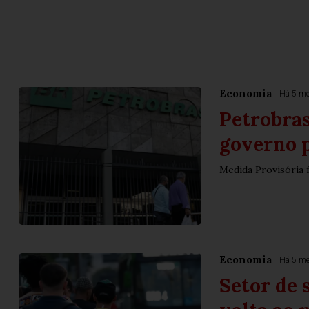
Economia
Há 5 m
Petrobra
governo p
Medida Provisória f
Economia
Há 5 m
Setor de 