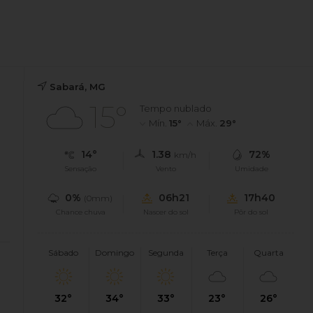
Sabará, MG
15°
Tempo nublado
Mín.
15°
Máx.
29°
14°
1.38
72%
km/h
Sensação
Vento
Umidade
0%
06h21
17h40
(0mm)
Chance chuva
Nascer do sol
Pôr do sol
Sábado
Domingo
Segunda
Terça
Quarta
32°
34°
33°
23°
26°