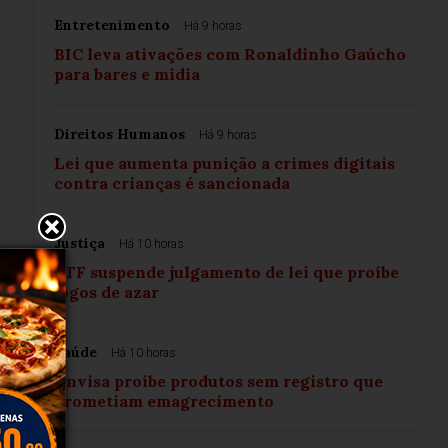
Entretenimento
Há 9 horas
BIC leva ativações com Ronaldinho Gaúcho
para bares e mídia
Direitos Humanos
Há 9 horas
Lei que aumenta punição a crimes digitais
contra crianças é sancionada
Justiça
Há 10 horas
STF suspende julgamento de lei que proíbe
jogos de azar
Saúde
Há 10 horas
Anvisa proíbe produtos sem registro que
prometiam emagrecimento