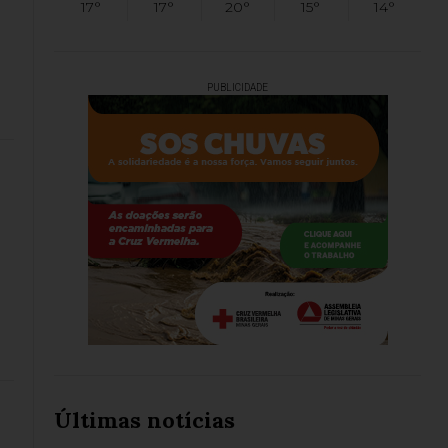
17°
17°
20°
15°
14°
PUBLICIDADE
Últimas notícias