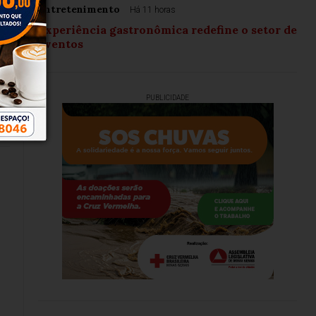
Entretenimento
Há 11 horas
Experiência gastronômica redefine o setor de
eventos
PUBLICIDADE