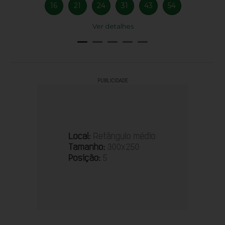
16
21
24
31
43
54
Ver detalhes
PUBLICIDADE