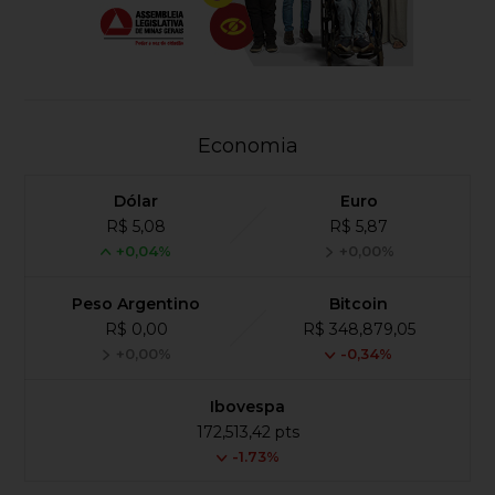
Economia
Dólar
Euro
R$ 5,08
R$ 5,87
+0,04%
+0,00%
Peso Argentino
Bitcoin
R$ 0,00
R$ 348,879,05
+0,00%
-0,34%
Ibovespa
172,513,42 pts
-1.73%