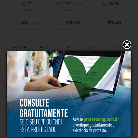
21°
1.27
64%
km/h
Sensação
Vento
Umidade
0%
06h20
17h40
(0mm)
Chance chuva
Nascer do sol
Pôr do sol
Segunda
Terça
Quarta
Quinta
Sexta
32°
25°
29°
31°
33°
17°
15°
14°
14°
17°
PUBLICIDADE