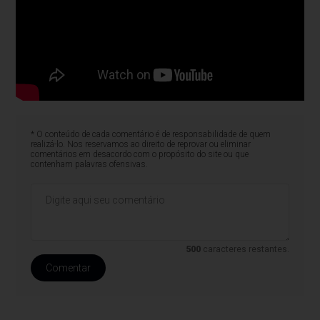
* O conteúdo de cada comentário é de responsabilidade de quem
realizá-lo. Nos reservamos ao direito de reprovar ou eliminar
comentários em desacordo com o propósito do site ou que
contenham palavras ofensivas.
500
caracteres restantes.
Comentar