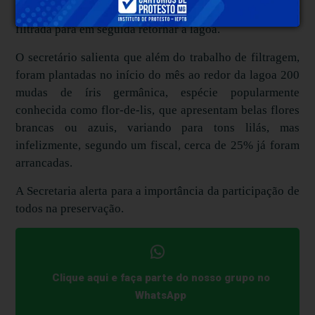
que a água estaria diminuindo, já que ela está sendo
filtrada para em seguida retornar á lagoa.
O secretário salienta que além do trabalho de filtragem,
foram plantadas no início do mês ao redor da lagoa 200
mudas de íris germânica, espécie popularmente
conhecida como flor-de-lis, que apresentam belas flores
brancas ou azuis, variando para tons lilás, mas
infelizmente, segundo um fiscal, cerca de 25% já foram
arrancadas.
A Secretaria alerta para a importância da participação de
todos na preservação.
Clique aqui e faça parte do nosso grupo no
WhatsApp