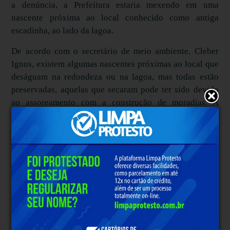
a denúncia, a Prefeitura estaria mexendo em uma
nascente próxima ao local conhecido como antiga
escadinha, ao lado da lagoa.
De acordo com o secretário de meio ambiente, Cleber
Ignus, existem algumas nascentes próximas ao local que
deságuam na redondeza ou na lagoa, mas todas estão
preservadas, aquelas que secaram pode ter sido devido
ao assoreamento com a construção de moradias. A
Secretaria de Meio Ambiente informa ainda que a
nascente citada não deságua na Lagoa.
A denúncia diz ainda que a água está diminuindo
rapidamente (secando). O secretário informa que a
Lagoa já está passando pelo processo de despoluição
através do método de jardins filtrantes, que em cerca de
três semanas já apresentou uma diminuição significativa
de algas, tornando-se quase imperceptível. Ignus
ressalta que esse processo pode dar a falsa impressão