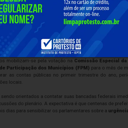
 o maior número de municípios do país, é
16 é uma questão de justiça e autonomia. Não podemo
xiem as contas municipais sem que tenhamos voz 
as está unida e presente para garantir que os direitos
s"
, afirma
Lucas Vieira
.
tos mobilizam-se pela votação na
Comissão Especial da
de Participação dos Municípios (FPM)
para o mês de ma
ibrar as contas públicas no primeir trimestre do ano, pe
ões locais.
 sendo orientados a contatar suas bancadas federais ime
cussões do plenário. A expectativa é que centenas de prefe
s dias para sensibilizar os parlamentares sobre a
urgênci