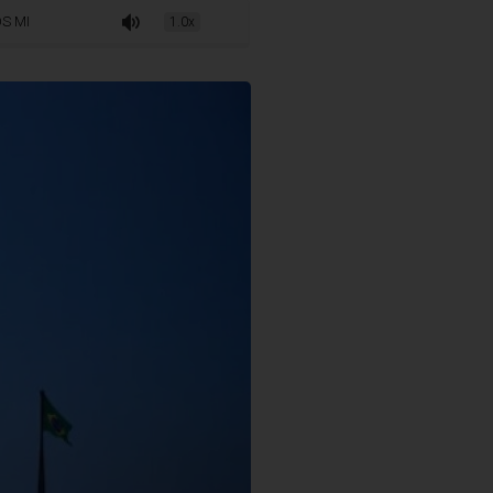
ROS QUEREM BARRAR PAUTAS BOMBA E APROVAR ADICIONAL DO FPM
1.0x