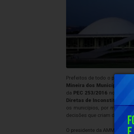
Prefeitos de todo o país, lide
Mineira dos Municípios (A
da
PEC 253/2016
no plenári
Diretas de Inconstituciona
os municípios, por meio de 
decisões que criam despesas 
O presidente da AMM e prefei