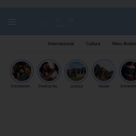
15
29
°C
°C
Sabará, MG
Internacional
Cultura
Meio Ambie
Entretenimento
Direitos Humanos
Justiça
Saúde
Entreten