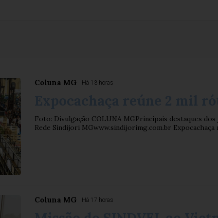
Coluna MG
Há 13 horas
Expocachaça reúne 2 mil ró
Foto: Divulgação COLUNA MGPrincipais destaques dos jo
Rede Sindijori MGwww.sindijorimg.com.br Expocachaça r
Coluna MG
Há 17 horas