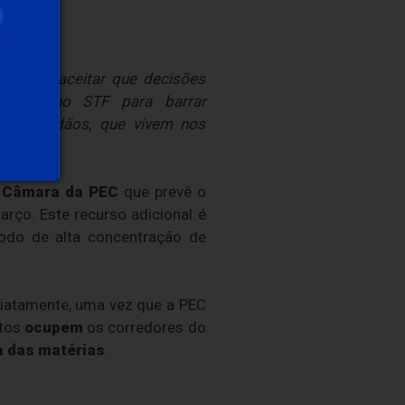
s mais aceitar que decisões
direta no STF para barrar
 dos cidadãos, que vivem nos
 Câmara da PEC
que prevê o
rço. Este recurso adicional é
ríodo de alta concentração de
diatamente, uma vez que a PEC
itos
ocupem
os corredores do
a das matérias
.