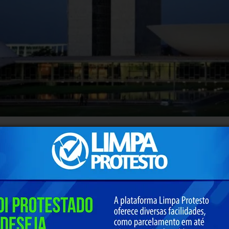
rados pela
Confederação Nacional dos Municípios (CNM
MM)
, organizaram uma ofensiva nos
7 e 8 de julho em Bras
o da Câmara dos Deputados. A proposta confere legitimi
lidade (ADIs)
perante o Supremo Tribunal Federal (STF). Na
sua representação nacional, atuem juridicamente contra 
para as cidades sem a devida contrapartida de receita.
to de Iguatama,
Lucas Vieira
, reforçou a convocação aos 