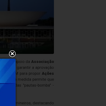
)
e com apoio da
Associação
ília
para garantir a aprovação
dade à CNM para propor
Ações
 prática, a medida permite que
as chamadas "pautas-bomba" -
gestores mineiros, destacando