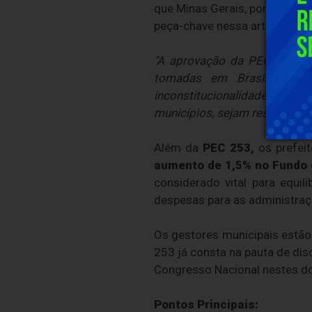
que Minas Gerais, por possuir
peça-chave nessa articulação.
"A aprovação da PEC 253/20
tomadas em Brasília asfi
inconstitucionalidades. Min
municípios, sejam respeitado
Além da
PEC 253,
os prefei
aumento de 1,5% no Fundo 
considerado vital para equil
despesas para as administraç
Os gestores municipais estão
253 já consta na pauta de dis
Congresso Nacional nestes doi
Pontos Principais: