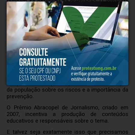
também se destacou na premiação. O jornalista
Júlio Vieira, da rádio 98 News, venceu na
categoria Rádio, e Henrique Mattede, do canal
no YouTube Mundo da Elétrica, recebeu menção
honrosa em Mídia Digital Vídeo.
Sobre a Abracopel
A Associação Brasileira de Conscientização para
os Perigos da Eletricidade (Abracopel) foi
fundada em 2005 com o objetivo de prevenir
acidentes relacionados ao uso inadequado da
eletricidade. A entidade atua de forma
independente na promoção da conscientização
da população sobre os riscos e a importância da
prevenção.
O Prêmio Abracopel de Jornalismo, criado em
2007, incentiva a produção de conteúdos
educativos e responsáveis sobre o tema.
E talvez seja exatamente isso que precisamos