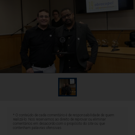
* O conteúdo de cada comentário é de responsabilidade de quem
realizá-lo. Nos reservamos ao direito de reprovar ou eliminar
comentários em desacordo com o propósito do site ou que
contenham palavras ofensivas.