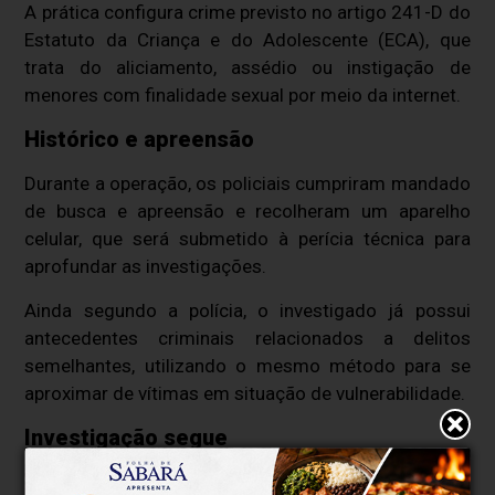
A prática configura crime previsto no artigo 241-D do
Estatuto da Criança e do Adolescente
(ECA), que
trata do aliciamento, assédio ou instigação de
menores com finalidade sexual por meio da internet.
Histórico e apreensão
Durante a operação, os policiais cumpriram mandado
de busca e apreensão e recolheram um aparelho
celular, que será submetido à perícia técnica para
aprofundar as investigações.
Ainda segundo a polícia, o investigado já possui
antecedentes criminais relacionados a delitos
semelhantes, utilizando o mesmo método para se
aproximar de vítimas em situação de vulnerabilidade.
Investigação segue
Após a prisão, o suspeito foi encaminhado ao