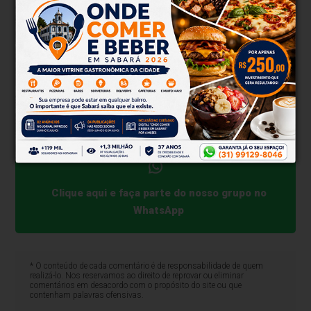
sistema prisional, onde permanece à disposição da
Justiça.
A operação foi coordenada pelo Departamento
Estadual de Combate à Corrupção e a Fraudes
(Deccof), reforçando o alerta das autoridades sobre
os riscos do ambiente digital para crianças e
adolescentes.
Clique aqui e faça parte do nosso grupo no
WhatsApp
* O conteúdo de cada comentário é de responsabilidade de quem
realizá-lo. Nos reservamos ao direito de reprovar ou eliminar
comentários em desacordo com o propósito do site ou que
contenham palavras ofensivas.