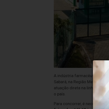
A indústria farmacêutica Hip
Sabará, na Região Metropolit
atuação direta na linha de fa
o país.
Para concorrer, é necessário 