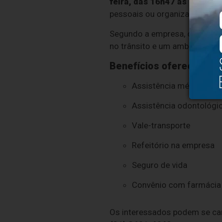
feira, das 16h47 às 1h55
, p
pessoais ou organizar a rotina
Segundo a empresa, o turno 
no trânsito e um ambiente de 
Benefícios oferecidos:
Assistência médica
Assistência odontológi
Vale-transporte
Refeitório na empresa
Seguro de vida
Convênio com farmácia
Os interessados podem se can