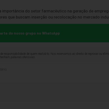
a importância do setor farmacêutico na geração de emprego
ores que buscam inserção ou recolocação no mercado indust
 parte do nosso grupo no WhatsApp
de responsabilidade de quem realizá-lo. Nos reservamos ao direito de reprovar ou el
ntenham palavras ofensivas.