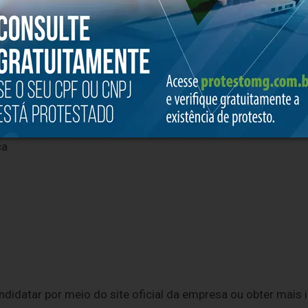
ermitindo que o colaborador tenha as manhãs livres para es
. Os fins de semana são livres.
noturno também pode garantir
adicional noturno
, além de 
trabalho mais concentrado.
ca
didatar por meio do site oficial da empresa ou obter mais