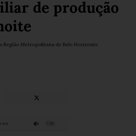
iliar de produção
noite
na Região Metropolitana de Belo Horizonte
e produção em Sabará no turno da noite
1.0x