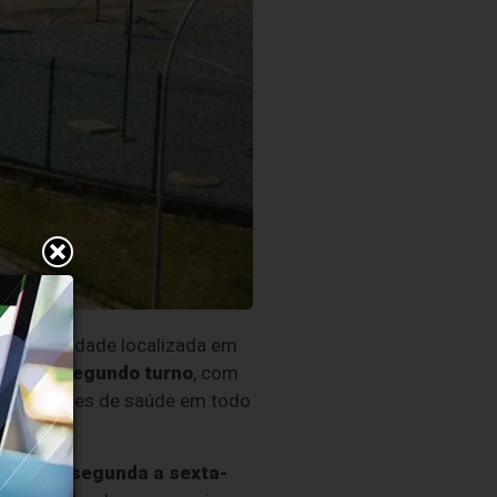
ção
na unidade localizada em
adas ao
segundo turno
, com
is e unidades de saúde em todo
ocorre de
segunda a sexta-