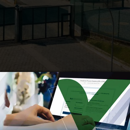
olabor está com
10 vagas abertas para auxiliar de produ
ana de Belo Horizonte (RMBH). As oportunidades são destin
bricação de medicamentos injetáveis utilizados em hospita
ter
ensino fundamental completo
. A jornada de trabalho 