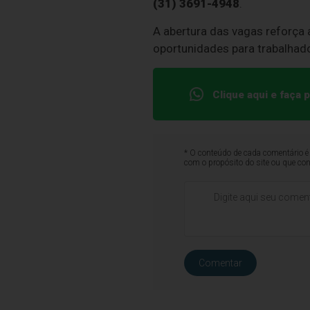
(31) 3691-4948
.
A abertura das vagas reforça 
oportunidades para trabalhad
Clique aqui e faça
* O conteúdo de cada comentário é 
com o propósito do site ou que co
Comentar