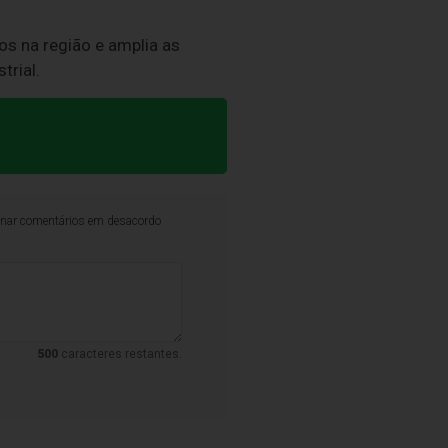
s na região e amplia as
rial.
iminar comentários em desacordo
500
caracteres restantes.