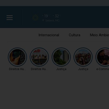
19
32
°C
°C
Sabará, MG
Internacional
Cultura
Meio Ambie
Direitos Humanos
Direitos Humanos
Justiça
Justiça
e-Comme