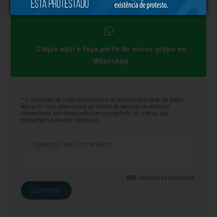
emprego público no município.
Clique aqui e faça parte do nosso grupo no
WhatsApp
* O conteúdo de cada comentário é de responsabilidade de quem
realizá-lo. Nos reservamos ao direito de reprovar ou eliminar
comentários em desacordo com o propósito do site ou que
contenham palavras ofensivas.
500
caracteres restantes.
Comentar