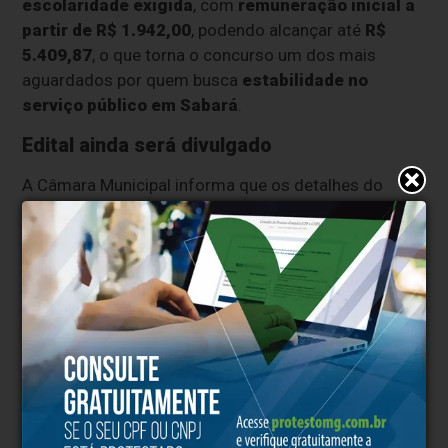
escolaridade exigida
, com
remuneração inicial a
partir de R$ 1.942,00
, podendo alcançar até
R$
5.409,87
, o que torna o concurso um dos mais
aguardados por quem busca
estabilidade no
serviço público em Sabará
.
Edital ainda será divulgado
A Câmara Municipal informa que os detalhes do
concurso, como edital oficial, número de vagas,
requisitos específicos, cronograma e banca
organizadora, ainda serão divulgados e estarão
disponíveis oportunamente nos canais oficiais de
comunicação do Legislativo.
A Folha de Sabará seguirá acompanhando todas as
etapas do processo e trará novas informações
assim que houver atualização, mantendo a
população bem informada sobre oportunidades de