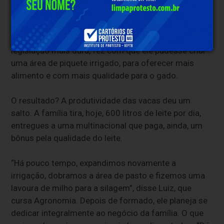
Santos, da esposa Nilma e do filho Luiz Felipe, de 19
anos, ilustra a importância da irrigação. Antes do
filho nascer, os pais conseguiram autorização para
abrir um poço artesiano. A ‘façanha’, em tempos de
legislação mais dura, fez com que ele pudesse criar
uma área de piquete irrigado, para oferecer mais
alimento e com mais qualidade para o gado.
O resultado? A produtividade das vacas deu um
salto. A família tira, hoje, 600 litros de leite por dia,
entregues a uma multinacional que paga, ainda, um
bônus pela qualidade do leite.
“Há pouco tempo, expandimos novamente a
irrigação, dobramos a área de pasto e fizemos uma
lavoura de milho para a silagem”, disse Luiz, que
cursa Agronomia. Depois de formado, ele planeja se
dedicar integralmente ao negócio da família. O que