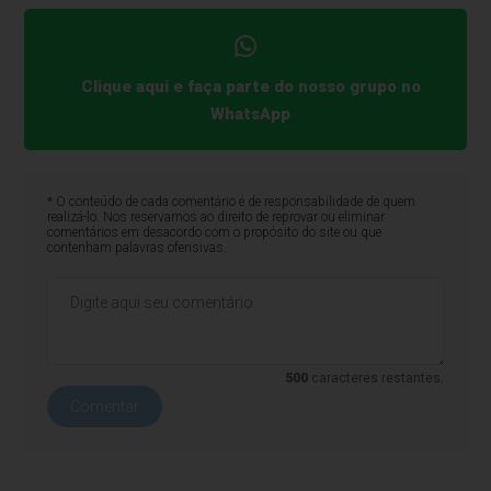
Clique aqui e faça parte do nosso grupo no
WhatsApp
* O conteúdo de cada comentário é de responsabilidade de quem
realizá-lo. Nos reservamos ao direito de reprovar ou eliminar
comentários em desacordo com o propósito do site ou que
contenham palavras ofensivas.
500
caracteres restantes.
Comentar