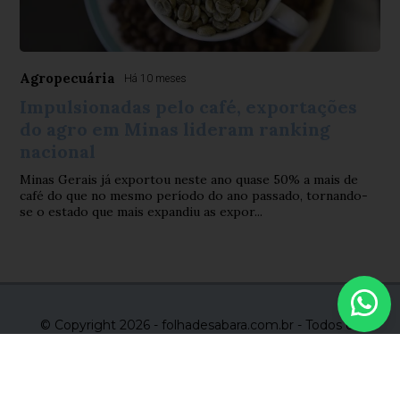
Agropecuária
Há 10 meses
Impulsionadas pelo café, exportações
do agro em Minas lideram ranking
nacional
Minas Gerais já exportou neste ano quase 50% a mais de
café do que no mesmo período do ano passado, tornando-
se o estado que mais expandiu as expor...
© Copyright 2026 - folhadesabara.com.br - Todos os
direitos reservados