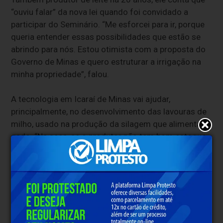
“ouviu falar” da nova lei quando foi convidado a
participar do Seminário. “Me esforcei para ir, porque
queria entender essas possibilidades que estão se
abrindo para nós. Estou otimista com a proposta do
Governo de Minas e quero estruturar a irrigação na
minha propriedade”, falou.
A tecnologia em Icaraí de Minas vai ajudar,
principalmente, no desenvolvimento das lavouras de
milho, usado na produção da silagem que alimenta o
gado. “Na seca, se o produtor não tem bom estoque
de ração, o gado fica, praticamente, sem comida, é
uma judiação”, conta Ivore.
Família referência
A história do produtor rural Edmilson Alves dos