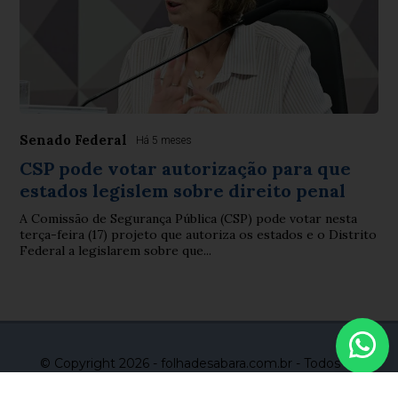
Senado Federal
Há 5 meses
CSP pode votar autorização para que
estados legislem sobre direito penal
A Comissão de Segurança Pública (CSP) pode votar nesta
terça-feira (17) projeto que autoriza os estados e o Distrito
Federal a legislarem sobre que...
© Copyright 2026 - folhadesabara.com.br - Todos os
direitos reservados