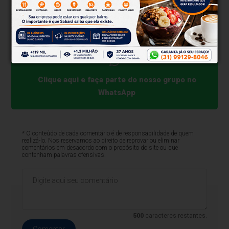
para dois a 12 anos de prisão.
Com informações da Agência Câmara
Clique aqui e faça parte do nosso grupo no
WhatsApp
* O conteúdo de cada comentário é de responsabilidade de quem
realizá-lo. Nos reservamos ao direito de reprovar ou eliminar
comentários em desacordo com o propósito do site ou que
contenham palavras ofensivas.
500
caracteres restantes.