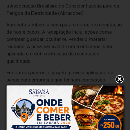
a Associação Brasileira de Conscientização para os
Perigos da Eletricidade (Abracopel).
Aumenta também a pena para o crime de receptação
de fios e cabos. A receptação inclui ações como
comprar, guardar, ocultar ou vender o material
roubado. A pena, variável de um a oito anos, será
aplicada em dobro em caso de receptação
qualificada.
Em outros pontos, o projeto prevê a aplicação de
penas para empresas que tenham concessão,
autorização ou permissão para oferecer serviço de
telecomunicações que usarem fios e cabos
roubados, e dobra as penas se o crime for cometido
por ocasião de calamidade pública.
A proposta aumenta ainda as penas para o crime de
lavagem de dinheiro, que saem de três a dez anos