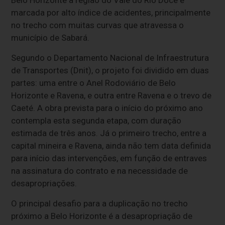
marcada
por
alto
índice
de
acidentes,
principalmente
no
trecho
com
muitas
curvas
que
atravessa
o
município
de
Sabará.
Segundo
o
Departamento
Nacional
de
Infraestrutura
de
Transportes (
Dnit),
o
projeto
foi
dividido
em
duas
partes:
uma
entre
o
Anel
Rodoviário
de
Belo
Horizonte
e
Ravena,
e
outra
entre
Ravena
e
o
trevo
de
Caeté.
A
obra
prevista
para
o
início
do
próximo
ano
contempla
esta
segunda
etapa,
com
duração
estimada
de
três
anos.
Já
o
primeiro
trecho,
entre
a
capital
mineira
e
Ravena,
ainda
não
tem
data
definida
para
início
das
intervenções,
em
função
de
entraves
na
assinatura
do
contrato
e
na
necessidade
de
desapropriações.
O
principal
desafio
para
a
duplicação
no
trecho
próximo
a
Belo
Horizonte
é
a
desapropriação
de