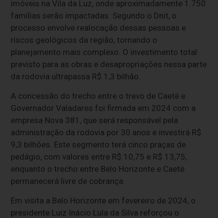
imóveis
na
Vila
da
Luz,
onde
aproximadamente
1.750
famílias
serão
impactadas.
Segundo
o
Dnit,
o
processo
envolve
realocação
dessas
pessoas
e
riscos
geológicos
da
região,
tornando
o
planejamento
mais
complexo.
O
investimento
total
previsto
para
as
obras
e
desapropriações
nessa
parte
da
rodovia
ultrapassa
R$
1,3
bilhão.
A
concessão
do
trecho
entre
o
trevo
de
Caeté
e
Governador
Valadares
foi
firmada
em
2024
com
a
empresa
Nova
381,
que
será
responsável
pela
administração
da
rodovia
por
30
anos
e
investirá
R$
9,3
bilhões.
Este
segmento
terá
cinco
praças
de
pedágio,
com
valores
entre
R$
10,75
e
R$
13,75,
enquanto
o
trecho
entre
Belo
Horizonte
e
Caeté
permanecerá
livre
de
cobrança.
Em
visita
a
Belo
Horizonte
em
fevereiro
de
2024,
o
presidente
Luiz
Inácio
Lula
da
Silva
reforçou
o