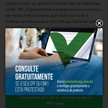
compromisso
do
governo
federal
com
as
melhorias
na
BR-
381,
importante
para
a
segurança
e
economia
da
região
metropolitana,
que
reúne
cerca
de
4
milhões
de
habitantes
e
tem
tráfego
diário
de
quase
25
mil
veículos.
O
projeto
prevê
a
duplicação
de
106
km
da
rodovia,
além
de
correções
no
traçado,
faixas
adicionais,
áreas
de
escape,
pontos
de
parada
para
caminhoneiros
e
passarelas
para
pedestres.
Com
essas
intervenções,
espera-
se
reduzir
os
índices
de
acidentes
e
oferecer
mais
conforto
e
segurança
para
quem
trafega
diariamente
pela “
Rodovia
da
Morte”.
Clique aqui e faça parte do nosso grupo no
WhatsApp