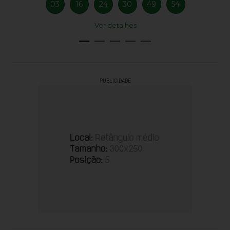
03
16
24
30
49
54
Ver detalhes
PUBLICIDADE