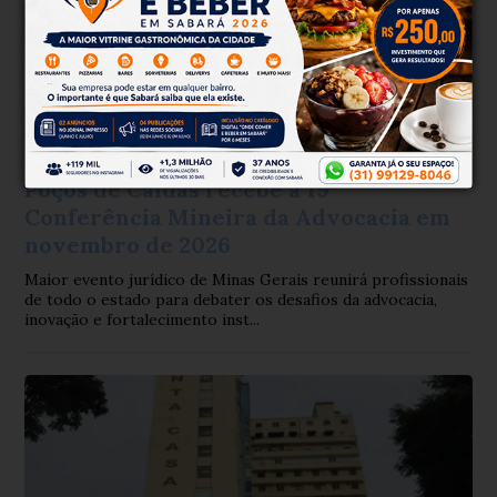
Coluna MG
Há 1 semana
Poços de Caldas recebe a 19ª
Conferência Mineira da Advocacia em
novembro de 2026
Maior evento jurídico de Minas Gerais reunirá profissionais
de todo o estado para debater os desafios da advocacia,
inovação e fortalecimento inst...