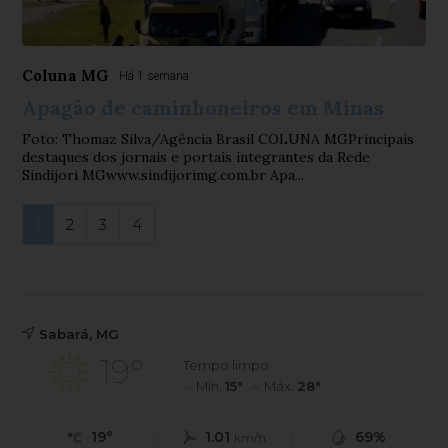
Coluna MG
Há 1 semana
Apagão de caminhoneiros em Minas
Foto: Thomaz Silva/Agência Brasil COLUNA MGPrincipais
destaques dos jornais e portais integrantes da Rede
Sindijori MGwww.sindijorimg.com.br Apa...
1
2
3
4
Sabará, MG
19°
Tempo limpo
Mín.
15°
Máx.
28°
19°
1.01
69%
km/h