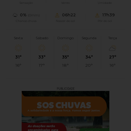
Sensação
Vento
Umidade
0%
06h22
17h39
(0mm)
Chance chuva
Nascer do sol
Pôr do sol
Sexta
Sábado
Domingo
Segunda
Terça
31°
33°
35°
34°
27°
16°
17°
18°
20°
16°
PUBLICIDADE