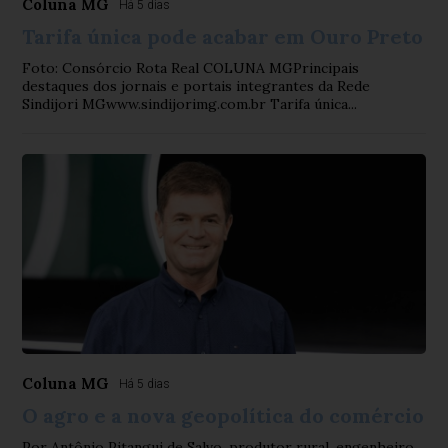
Coluna MG
Há 5 dias
Tarifa única pode acabar em Ouro Preto
Foto: Consórcio Rota Real COLUNA MGPrincipais
destaques dos jornais e portais integrantes da Rede
Sindijori MGwww.sindijorimg.com.br Tarifa única...
Coluna MG
Há 5 dias
O agro e a nova geopolítica do comércio
Por Antônio Pitangui de Salvo, produtor rural, engenheiro