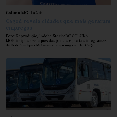
Coluna MG
Há 3 dias
Caged revela cidades que mais geraram
empregos
Foto: Reprodução/ Adobe Stock/DC COLUNA
MGPrincipais destaques dos jornais e portais integrantes
da Rede Sindijori MGwww.sindijorimg.com.br Cage...