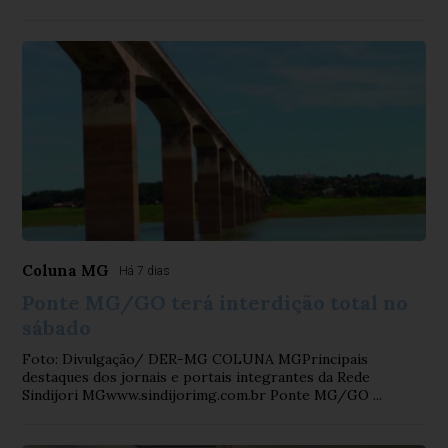
Coluna MG
Há 7 dias
Ponte MG/GO terá interdição total no
sábado
Foto: Divulgação/ DER-MG COLUNA MGPrincipais
destaques dos jornais e portais integrantes da Rede
Sindijori MGwww.sindijorimg.com.br Ponte MG/GO ...