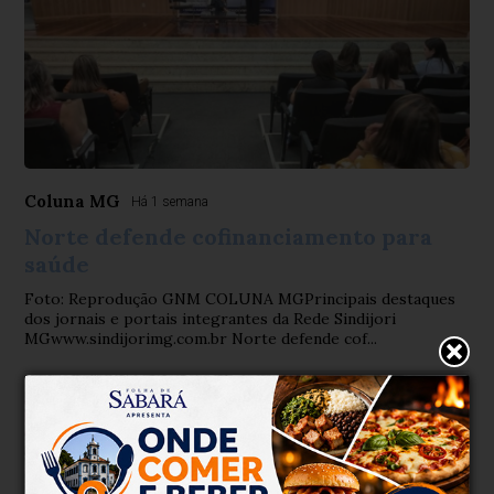
Coluna MG
Há 1 semana
Norte defende cofinanciamento para
saúde
Foto: Reprodução GNM COLUNA MGPrincipais destaques
dos jornais e portais integrantes da Rede Sindijori
MGwww.sindijorimg.com.br Norte defende cof...