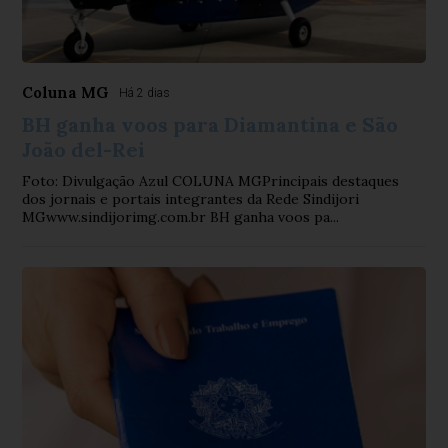
Coluna MG
Há 2 dias
BH ganha voos para Diamantina e São
João del-Rei
Foto: Divulgação Azul COLUNA MGPrincipais destaques
dos jornais e portais integrantes da Rede Sindijori
MGwww.sindijorimg.com.br BH ganha voos pa...