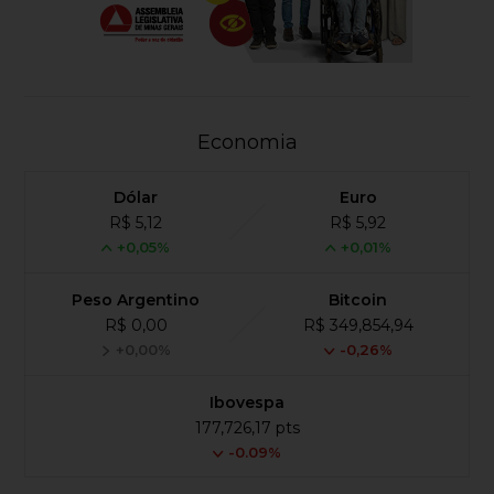
Economia
Dólar
Euro
R$ 5,12
R$ 5,92
+0,05%
+0,01%
Peso Argentino
Bitcoin
R$ 0,00
R$ 349,854,94
+0,00%
-0,26%
Ibovespa
177,726,17 pts
-0.09%