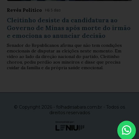
Revés Político
Há 5 dias
Cleitinho desiste da candidatura ao
Governo de Minas após morte do irmão
e emociona ao anunciar decisão
Senador do Republicanos afirma que não tem condições
emocionais de disputar as eleições neste momento. Em
vídeo ao lado da direção nacional do partido, Cleitinho
chorou, pediu perdão aos mineiros e disse que precisa
cuidar da família e da própria saúde emocional.
© Copyright 2026 - folhadesabara.com.br - Todos os
direitos reservados