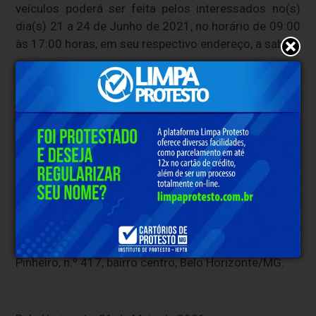
veículos poderá ser feita pelos interessados no(s)
dia(s) 21 a 24 de Junho de 2021, no horário de 09:00
às 17:00 horas, em seu respectivo endereço, a saber:
I – PÁTIO DE APREENSÃO DE VEÍCULOS SABARÁ
LTDA - PACIÊNCIA, situado no(a) Avenida Albert
Scharle, nº 2260 - - FIRMA, Bairro Paciência, Sabara-
MG;
O inteiro teor deste leilão poderá ser obtido nos
sites:
www.iof.mg.gov.br
e
www.detran.mg.gov.br
ou nas dependências do Detran/MG, na av. João
Pinheiro, n.º 417, bairro centro, Belo Horizonte/MG.