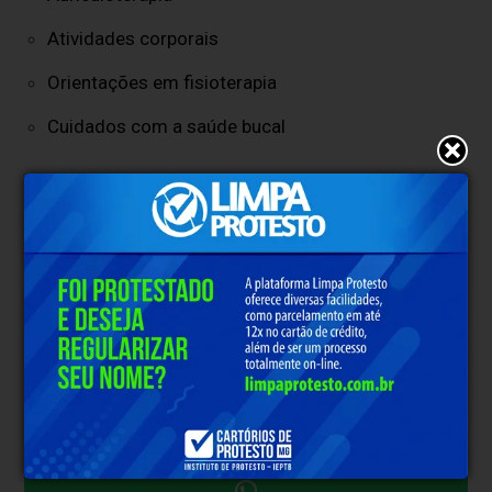
Atividades corporais
Orientações em fisioterapia
Cuidados com a saúde bucal
A expectativa é reunir trabalhadores de diferentes
setores da cidade, promovendo conscientização,
qualidade de vida e acesso facilitado aos serviços
básicos de saúde.
A Secretaria Municipal de Saúde destaca que ações
preventivas como essa são fundamentais para
incentivar hábitos saudáveis e contribuir para a
melhoria da saúde física e emocional da população
trabalhadora de Sabará.