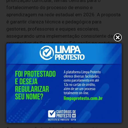
priorização curricular, temas centrais para o
fortalecimento do processo de ensino e
aprendizagem na rede estadual em 2026. A proposta
é garantir clareza técnica e pedagógica para
gestores, professores e equipes escolares,
assegurando uma implementação consistente das
orientações da Secretaria de Educação no cotidiano
das escolas.
Outro ponto de destaque foi a apresentação da
organização curricular por trimestralidade, que passa
a orientar o planejamento pedagógico e a avaliação
dos estudantes da rede estadual. No ano letivo de
2026, a avaliação será estruturada em três
trimestres, com a seguinte distribuição de
pontuação: 30 pontos no primeiro trimestre, 30 no
segundo e 40 no terceiro.