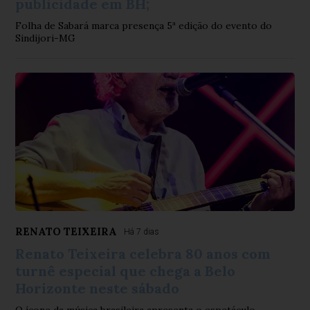
publicidade em BH;
Folha de Sabará marca presença 5ª edição do evento do
Sindijori-MG
RENATO TEIXEIRA
Há 7 dias
Renato Teixeira celebra 80 anos com
turnê especial que chega a Belo
Horizonte neste sábado