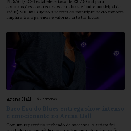
PL 5.764/2026 estabelece teto de R$ 700 mil para
contratações com recursos estaduais e limite municipal de
até R$ 500 mil, sujeito à receita do município; texto também
amplia a transparência e valoriza artistas locais.
Arena Hall
Há 2 semanas
Baco Exu do Blues entrega show intenso
e emocionante no Arena Hall
Com um repertório recheado de sucessos, o artista foi
recebido por um público que cantou junto do início ao fim