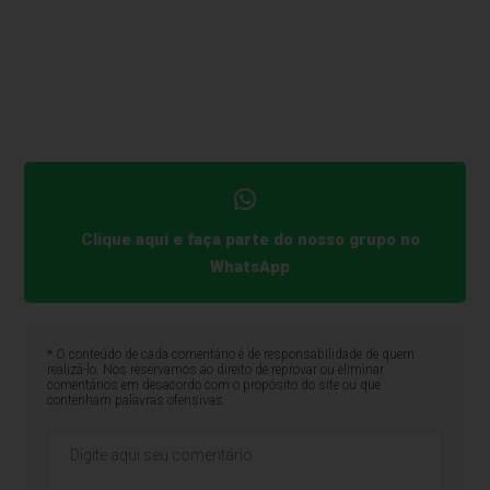
Clique aqui e faça parte do nosso grupo no
WhatsApp
* O conteúdo de cada comentário é de responsabilidade de quem
realizá-lo. Nos reservamos ao direito de reprovar ou eliminar
comentários em desacordo com o propósito do site ou que
contenham palavras ofensivas.