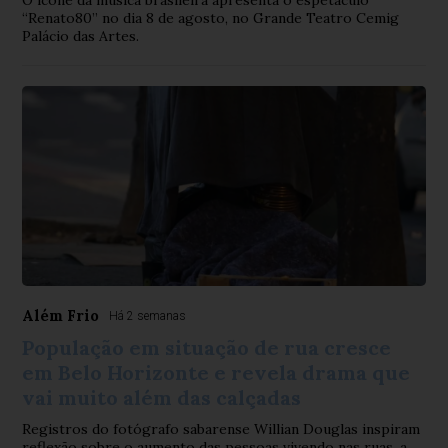
O ícone da música brasileira apresenta o espetáculo
“Renato80” no dia 8 de agosto, no Grande Teatro Cemig
Palácio das Artes.
Além Frio
Há 2 semanas
População em situação de rua cresce
em Belo Horizonte e revela drama que
vai muito além das calçadas
Registros do fotógrafo sabarense Willian Douglas inspiram
reflexão sobre o aumento das pessoas vivendo nas ruas, a