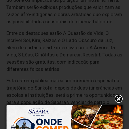
Também serão exibidas produções que valorizam as
raízes afro-indígenas e obras artísticas que exploram
as possibilidades sensoriais do cinema fulldome.
Entre os destaques estão A Questão da Vida, O
Incrível Sol, Kira, Raízes e O Lado Obscuro da Luz,
além de curtas de arte imersiva como A Árvore da
Vida, 3 Lôas, Ginófitas e Demarcar, Resistir!. Todas as
sessões são gratuitas, com indicação para
diferentes faixas etárias.
Esta estreia pública marca um momento especial na
trajetória do Sankofa: depois de duas itinerâncias em
escolas e instituições, será a primeira oportunidade
para a população de Sabará vivenciar de perto o
planetário que nasceu na cidade. Uma experiência
educativa, sensorial e acessível, feita por e para os
sabarenses.