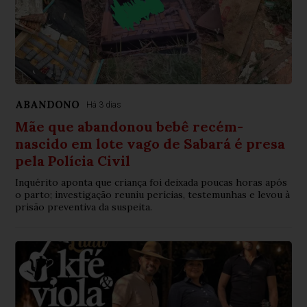
ABANDONO
Há 3 dias
Mãe que abandonou bebê recém-
nascido em lote vago de Sabará é presa
pela Polícia Civil
Inquérito aponta que criança foi deixada poucas horas após
o parto; investigação reuniu perícias, testemunhas e levou à
prisão preventiva da suspeita.