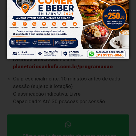
Serviço
O que: Sessões imersivas do Planetário Sankofa
Quando: 15 e 16 de agosto de 2025, das 18h às 21h
Onde: Praça Santa Rita, Centro – Sabará (MG)
Ingressos gratuitos:
Retirada antecipada no site:
planetariosankofa.com.br/programacao
Ou presencialmente, 10 minutos antes de cada
sessão (sujeito à lotação)
Classificação indicativa: Livre
Capacidade: Até 30 pessoas por sessão
Clique aqui e faça parte do nosso grupo no