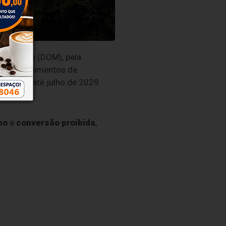
 Município (DOM), pela
ovos equipamentos de
, que vai até julho de 2029.
ho
e
conversão proibida
,