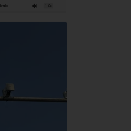
novos radares de trânsito serão instalados em pontos estratégicos da capital mi
1.0x