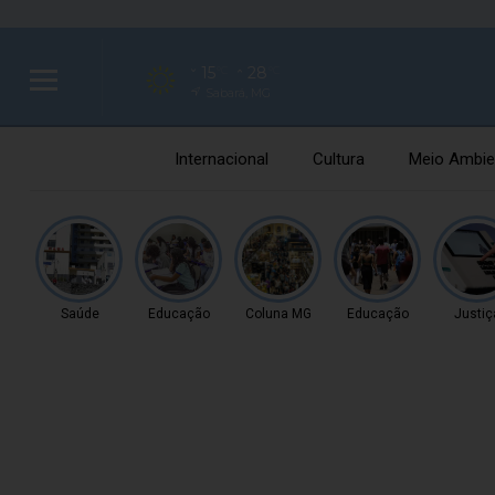
15
28
°C
°C
Sabará, MG
Internacional
Cultura
Meio Ambie
Saúde
Educação
Coluna MG
Educação
Justiç