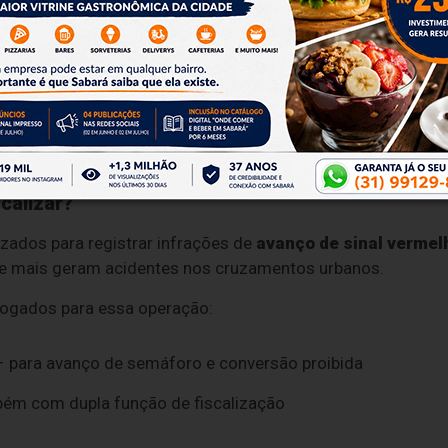
rtaria publicada nesta quinta-feira (7), no Diário Oficial do
lidade Urbana (SMMUR) e pela BHTrans. A instalação dos n
arte do contrato firmado com o
Consórcio Trânsito Seguro
calizar?
izados para registrar infrações de
avanço de sinal vermel
 mais geram acidentes nos cruzamentos urbanos.
ogados para essa operação:
 para avanço de semáforo e conversão proibida
ém com dupla função de fiscalização