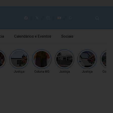
cia
Calendários e Eventos
Sociais
U
Justiça
Coluna MG
Justiça
Justiça
Coluna