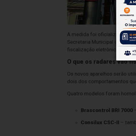
A medida foi oficializada em po
Secretaria Municipal de Mobi
fiscalização eletrônica faz p
O que os radares vão fis
Os novos aparelhos serão util
dois dos comportamentos que
Quatro modelos foram homol
Brascontrol BRI 7000
–
Consilux CSC-II
– tamb