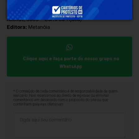
Local:
Estande 18 –PAVILHÃO 4. Bienal do Livro do
Rio de Janeiro 2025 (Riocentro – Av. Salvador
Allende, 6555 – Barra da Tijuca)
Editora:
Metanóia
Clique aqui e faça parte do nosso grupo no
WhatsApp
* O conteúdo de cada comentário é de responsabilidade de quem
realizá-lo. Nos reservamos ao direito de reprovar ou eliminar
comentários em desacordo com o propósito do site ou que
contenham palavras ofensivas.