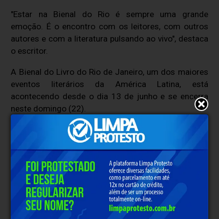
"Estar na Bienal do Rio é sempre uma grande
emoção. É o encontro com os leitores, com outros
autores e com a literatura pulsando ao vivo", destaca
o escritor.
A Bienal do Livro do Rio de Janeiro, um dos maiores
eventos literários da América Latina, está
acontecendo desde o dia 13 de junho e se encerra
neste domingo (22).
Serviço:
Lançamento do livro:
Bernardo Lopes escritor mineiro lança novo livro na
Bienal do Livro do Rio de Janeiro 2025
Autor:
Bernardo Lopes
Data:
20 de junho
Horário:
17h