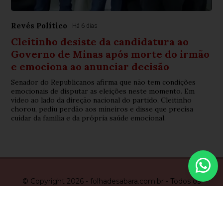
Revés Político
Há 6 dias
Cleitinho desiste da candidatura ao
Governo de Minas após morte do irmão
e emociona ao anunciar decisão
Senador do Republicanos afirma que não tem condições
emocionais de disputar as eleições neste momento. Em
vídeo ao lado da direção nacional do partido, Cleitinho
chorou, pediu perdão aos mineiros e disse que precisa
cuidar da família e da própria saúde emocional.
© Copyright 2026 - folhadesabara.com.br - Todos os
direitos reservados