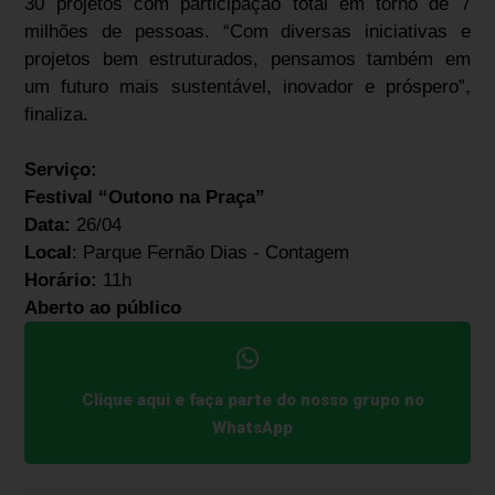
30 projetos com participação total em torno de 7
milhões de pessoas. “Com diversas iniciativas e
projetos bem estruturados, pensamos também em
um futuro mais sustentável, inovador e próspero”,
finaliza.
Serviço:
Festival “Outono na Praça”
Data:
26/04
Local
: Parque Fernão Dias - Contagem
Horário:
11h
Aberto ao público
Clique aqui e faça parte do nosso grupo no
WhatsApp