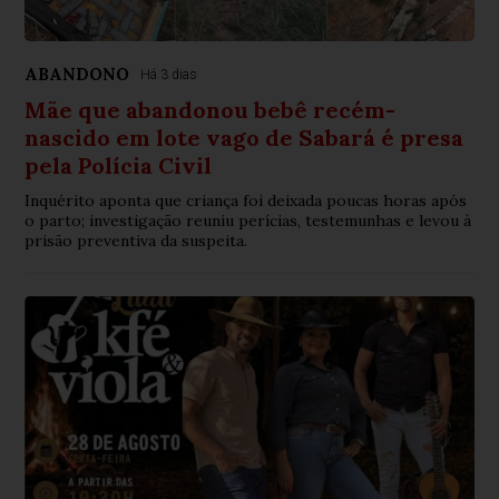
ABANDONO
Há 3 dias
Mãe que abandonou bebê recém-
nascido em lote vago de Sabará é presa
pela Polícia Civil
Inquérito aponta que criança foi deixada poucas horas após
o parto; investigação reuniu perícias, testemunhas e levou à
prisão preventiva da suspeita.