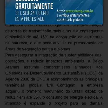
Em Telecomunicações, atenta às necessidades do
setor de Energia do país, a empresa lançou
recentemente a
Cordoalha UHS
, com a maior carga
de ruptura das Américas: 20% mais que o padrão
atual do mercado. A tecnologia permite a sustentação
de torres de transmissão mais altas e a consequente
diminuição de até 15% da construção de estruturas
na natureza, o que pode auxiliar na preservação de
áreas de vegetação nativa e biomas.
Para assegurar a integração da sustentabilidade das
operações e reduzir impactos ambientais, a Belgo
Arames assumiu compromissos alinhados aos
Objetivos de Desenvolvimento Sustentável (ODS) da
Agenda 2030 da ONU e acompanhando as principais
tendências globais. Em Contagem, a empresa
adquiriu o primeiro maquinário do Brasil capaz de
reduzir em até 35% o consumo de energia elétrica. A
intenção é expandir o projeto para as demais