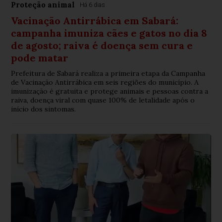
Proteção animal
Há 6 dias
Vacinação Antirrábica em Sabará:
campanha imuniza cães e gatos no dia 8
de agosto; raiva é doença sem cura e
pode matar
Prefeitura de Sabará realiza a primeira etapa da Campanha
de Vacinação Antirrábica em seis regiões do município. A
imunização é gratuita e protege animais e pessoas contra a
raiva, doença viral com quase 100% de letalidade após o
início dos sintomas.