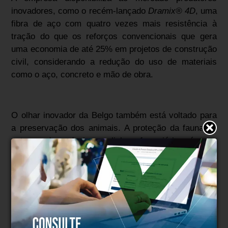
inovadores, como o recém-lançado
Dramix® 4D
, uma
fibra de aço com quatro vezes mais resistência à
tração do que os reforços convencionais que gera
uma economia de até 25% em projetos de construção
civil, considerando a redução do uso de materiais
como o aço, concreto e mão de obra.
O olhar inovador da Belgo também está voltado para
a preservação dos animais. A proteção da fauna no
entorno de rodovias e linhas ferroviárias é uma
preocupação da empresa, que tem importantes
produtos lançados recentemente e desenvolvidos
para esta finalidade, como o Belgo Strada, que é uma
cerca pronta que delimita o acesso a pontos críticos
de travessia, conduzindo os animais silvestres para
corredores ecológicos e locais mais seguros.