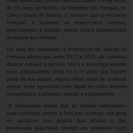
duas denúncias contra Francisco Júnior Corrêa Mota,
de 34 anos, ex-técnico de handebol em Pompéu, no
Centro-Oeste do Estado. O homem que se encontra
foragido, é acusado de maus-tratos, estupro,
importunação e assédio sexual contra adolescentes
da equipe que treinava.
Em uma das denúncias, a Promotoria de Justiça de
Pompéu afirma que, entre 2017 e 2021, ele cometeu
abusos sexuais e agrediu física e psicologicamente
nove adolescentes, entre 13 e 17 anos, que faziam
parte da sua equipe. Alguns deles, além de violência
sexual, eram agredidos com tapas no rosto durante
competições, sobretudo quando a equipe perdia.
“O denunciado exigia que as vítimas realizassem
suas vontades, dentro e fora das quadras, sob pena
de excluí-las dos grupos dos atletas e das
promessas esportivas, criando um ambiente hostil