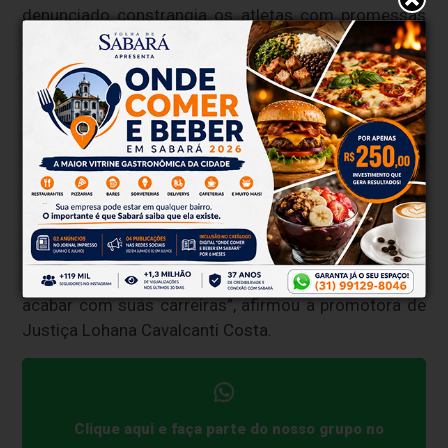
denunciado constrangia os atletas com promessas
de ascensão profissional para obter favores sexuais",
afirma trecho da denúncia, que cita 14 adolescentes
como vítimas dele.
E os jovens que não se rendiam as pressões do
treinador sofriam punições e eram ridicularizados na
presença dos outros atletas. "O denunciado exercia
controle emocional sobre os adolescentes e,
aproveitando-se da pretensão profissionais deles,
exigia que realizassem suas vontades, dentro e fora
das quadras, com ameaças de tirá-los do time e de
acabar com suas carreiras”, afirmou a promotora de
Justiça Lohana Cavalcanti Costa.
Clique aqui e faça parte do nosso grupo no