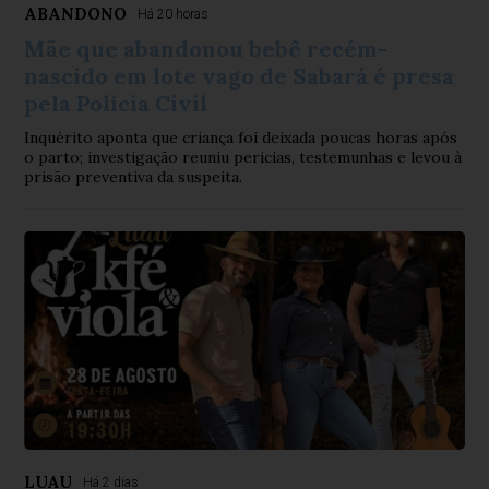
ABANDONO
Há 20 horas
Mãe que abandonou bebê recém-
nascido em lote vago de Sabará é presa
pela Polícia Civil
Inquérito aponta que criança foi deixada poucas horas após
o parto; investigação reuniu perícias, testemunhas e levou à
prisão preventiva da suspeita.
LUAU
Há 2 dias