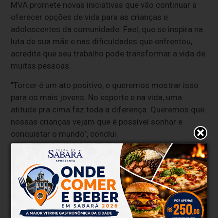
MVA promete novas iniciativas que vão continuar a
oferecer opções de vida para as crianças e
adolescentes da comunidade. Fael, que se inspira na
luta de sua mãe e nas dificuldades que enfrentou,
acredita que seu trabalho pode transformar a vida de
muitas pessoas.
"Torcer é um ato positivo, e queremos mostrar isso
para os mais jovens. No esporte e na vida, uma
atitude pra cima faz toda a diferença. Queremos que
nossas crianças vejam que é possível sonhar e
conquistar o mundo", conclui.
Para a comunidade de Sabará, a trajetória de Fael e
da Torcida Brazuca é um exemplo de que, com
determinação e apoio, é possível transformar sonhos
em realidade, inspirando futuras gerações a lutar por
um futuro melhor.