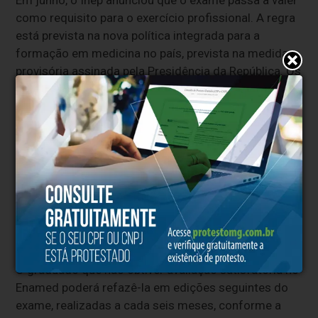
Em junho, o Inep anunciou que o exame passa a valer
como requisito para o exercício profissional. A regra
está prevista na nova política integrada para a
formação em medicina no país, prevista na medida
provisória assinada pela Presidência da República. Os
formados em medicina somente vão poder realizar
sua inscrição no Conselho Regional de Medicina
(CRM) se tiverem rendimento suficiente no exame.
O
registro no conselho é obrigatório para o
exercício legal da profissão de médico no Brasil.
A exigência de proficiência na prova para o
exercício profissional vai valer apenas para
quem ingressar na graduação a partir da data da
sua publicação.
O graduado que não obtiver avaliação satisfatória no
Enamed poderá refazê-la em edições seguintes do
exame, realizadas a cada seis meses, conforme a