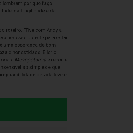
e lembram por que faço
dade, da fragilidade e da
o roteiro. "Tive com Andy a
eceber esse convite para estar
e é uma esperança de bom
a e honestidade. E ler o
tórias.
Mesopotâmia
é recorte
insensível ao simples e que
impossibilidade de vida leve e