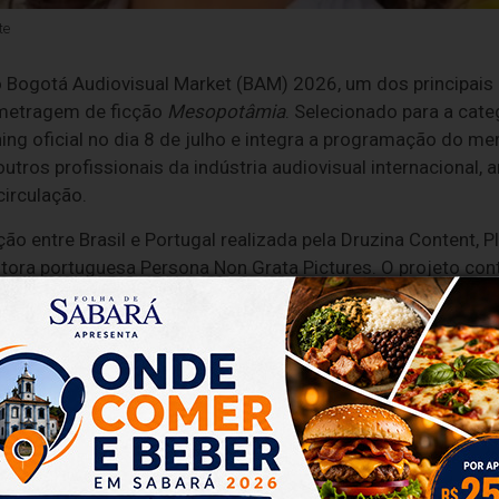
te
do Bogotá Audiovisual Market (BAM) 2026, um dos principai
-metragem de ficção
Mesopotâmia
. Selecionado para a categ
ng oficial no dia 8 de julho e integra a programação do me
 outros profissionais da indústria audiovisual internacional
irculação.
o entre Brasil e Portugal realizada pela Druzina Content, P
dutora portuguesa Persona Non Grata Pictures. O projeto co
ibuição no Brasil e está atualmente em fase de captação d
viabilizar sua produção.
 Market 2026, os produtores anunciaram o elenco de
Mesop
Malu
,
Deslembro
e
Regra 34
), Bárbara Colen (
Cinco Tipos d
nda Estou Aqui
,
Aquarius
,
Carvão
e
Boi Neon
). Com trajetó
rticipações em produções exibidas e premiadas em importan
ta artística de
Mesopotâmia
e ampliam seu potencial de cir