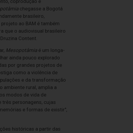
ento, coprodução e
potâmia
chegasse a Bogotá
ndamente brasileiro,
se projeto ao BAM é também
ra que o audiovisual brasileiro
Druzina Content.
ar,
Mesopotâmia
é um longa-
olhar ainda pouco explorado
das por grandes projetos de
vestiga como a violência de
opulações e da transformação
ambiente rural, amplia a
 os modos de vida de
e três personagens, cujas
emórias e formas de existir",
ões históricas a partir das