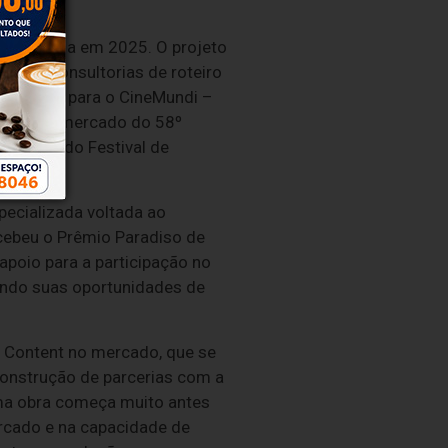
o iniciada em 2025. O projeto
lizou consultorias de roteiro
lecionado para o CineMundi –
biente de mercado do 58º
rodução do Festival de
pecializada voltada ao
ebeu o Prêmio Paradiso de
apoio para a participação no
ando suas oportunidades de
a Content no mercado, que se
construção de parcerias com a
uma obra começa muito antes
ercado e na capacidade de