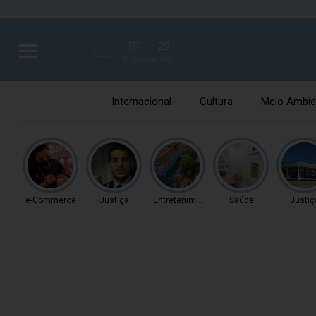
15
29
°C
°C
Sabará, MG
Internacional
Cultura
Meio Ambie
e-Commerce
Justiça
Entretenimento
Saúde
Justiç