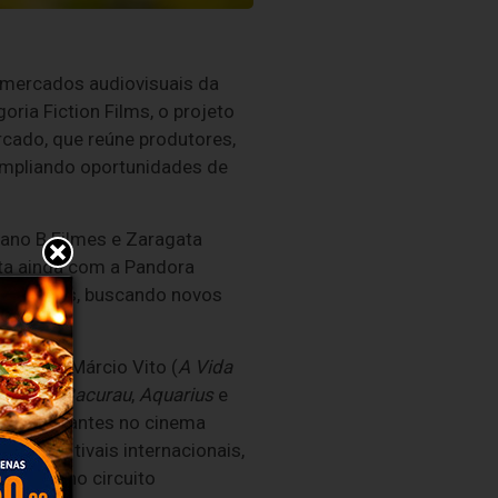
s mercados audiovisuais da
oria Fiction Films, o projeto
rcado, que reúne produtores,
, ampliando oportunidades de
lano B Filmes e Zaragata
nta ainda com a Pandora
e recursos, buscando novos
otâmia
: Márcio Vito (
A Vida
e Medo
,
Bacurau
,
Aquarius
e
rias marcantes no cinema
tes festivais internacionais,
culação no circuito