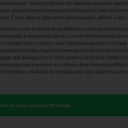
personagens. "
Mesopotâmia
é um daqueles projetos que m
duzir grandes transformações históricas por meio da intimi
s. É uma alegria fazer parte dessa equipe", afirma a atriz.
parceria com o diretor Andy Malafaia e a força dramática d
 invenção e descoberta tão rico em um filme anterior que r
a do contato com o roteiro, uma felicidade para mim. Porqu
mplexidades das relações humanas com profunda delicadez
gar que dialoga com a fé no cinema, na arte de contar his
como algo que é anterior aos afetos, uma liderança política 
e invisível ao cotidiano de três pessoas, que determina uma 
 parte do nosso grupo no WhatsApp