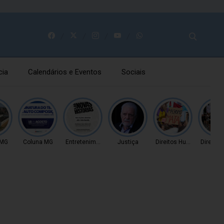
cia
Calendários e Eventos
Sociais
 MG
Coluna MG
Entretenimento
Justiça
Direitos Humanos
Direito