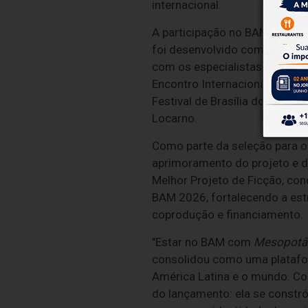
internacional.
A participação no BAM é resul
foi desenvolvido com apoio do
com os especialistas Miguel M
Encontro Internacional de Co
Festival de Brasília do Cinem
Locarno.
Como parte da seleção para o F
aprimoramento do projeto e d
Melhor Projeto de Ficção, con
BAM 2026, fortalecendo a est
coprodução e financiamento.
"Estar no BAM com
Mesopotâ
consolidou como uma platafor
América Latina e o mundo. Co
do lançamento: ela se constró