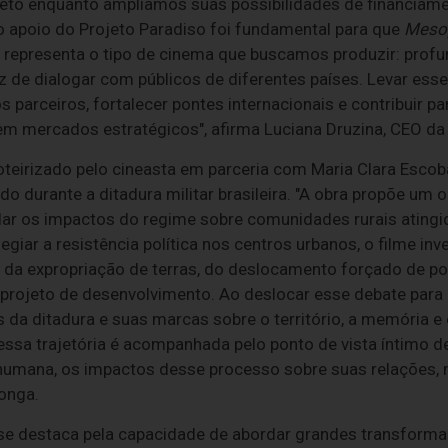
ojeto enquanto ampliamos suas possibilidades de financiam
 o apoio do Projeto Paradiso foi fundamental para que
Meso
 representa o tipo de cinema que buscamos produzir: profu
z de dialogar com públicos de diferentes países. Levar es
s parceiros, fortalecer pontes internacionais e contribuir pa
m mercados estratégicos", afirma Luciana Druzina, CEO da 
roteirizado pelo cineasta em parceria com Maria Clara Escob
 durante a ditadura militar brasileira. "A obra propõe um 
dar os impactos do regime sobre comunidades rurais atingi
legiar a resistência política nos centros urbanos, o filme in
 da expropriação de terras, do deslocamento forçado de p
ojeto de desenvolvimento. Ao deslocar esse debate para o 
da ditadura e suas marcas sobre o território, a memória e
essa trajetória é acompanhada pelo ponto de vista íntimo d
humana, os impactos desse processo sobre suas relações, m
longa.
 se destaca pela capacidade de abordar grandes transformaç