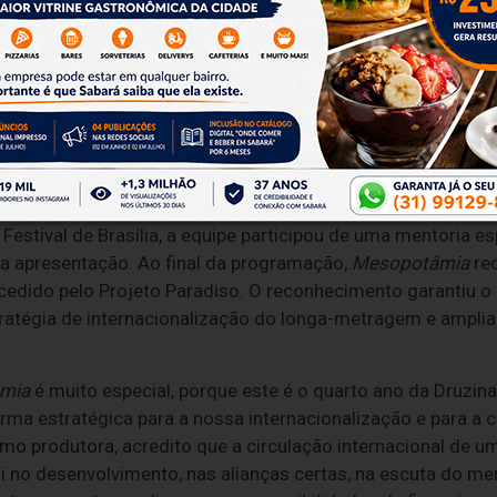
tado de uma trajetória de desenvolvimento e reconheciment
 Fundo Setorial do Audiovisual (FSA/BRDE/Ancine), que viabi
achalski e José Carvalho. Ao longo desse percurso, foi se
produção, foi selecionado para os pitchings abertos do am
a Brasileiro e foi apresentado no Match Me!, mercado de cop
estival de Brasília, a equipe participou de uma mentoria es
a apresentação. Ao final da programação,
Mesopotâmia
rec
cedido pelo Projeto Paradiso. O reconhecimento garantiu o 
ratégia de internacionalização do longa-metragem e ampli
mia
é muito especial, porque este é o quarto ano da Druzin
ma estratégica para a nossa internacionalização e para a 
mo produtora, acredito que a circulação internacional de 
i no desenvolvimento, nas alianças certas, na escuta do m