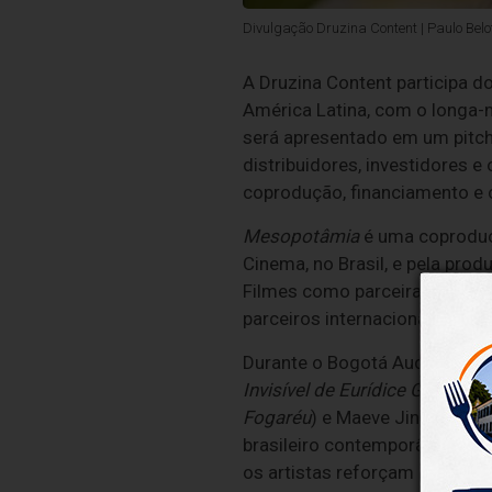
Divulgação Druzina Content | Paulo Belo
A Druzina Content participa 
América Latina, com o longa
será apresentado em um pitchi
distribuidores, investidores e
coprodução, financiamento e c
Mesopotâmia
é uma coproduçã
Cinema, no Brasil, e pela pro
Filmes como parceira de distr
parceiros internacionais para 
Durante o Bogotá Audiovisual
Invisível de Eurídice Gusmão
,
Fogaréu
) e Maeve Jinkings (
Ai
brasileiro contemporâneo e pa
os artistas reforçam a propos