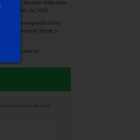
) Rodrigo Bacellar tinha sido
o, até o fim de 2026.
oi vista pela legenda como
vernador poderia deixar o
de Castro, exerce
iminar comentários em desacordo