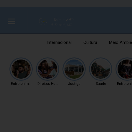
15
29
°C
°C
Sabará, MG
Internacional
Cultura
Meio Ambie
Entretenimento
Direitos Humanos
Justiça
Saúde
Entreten