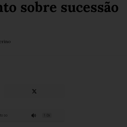
nto sobre sucessão
erino
sucessão no governo do RJ
1.0x