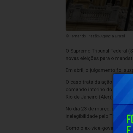
© Fernando Frazão/Agência Brasil
O Supremo Tribunal Federal (S
novas eleições para o mandat
Em abril, o julgamento foi su
O caso trata da ação na qual o
comando interino do estado, e
Rio de Janeiro (Alerj), como de
No dia 23 de março, um dia de
inelegibilidade pelo TSE.
Como o ex-vice-governador Th