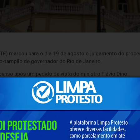
TF) marcou para o dia 19 de agosto o julgamento do proces
o-tampão de governador do Rio de Janeiro.
spenso após um pedido de vista do ministro Flávio Dino.
 diretório estadual do PSD defende a realização de eleições
 não votação indireta, por meio dos deputados estaduais d
finiu o Tribunal Superior Eleitoral (TSE).
pois de ter renunciado ao cargo, o ex-governador Cláudio 
iago Pampolha deixou o cargo, em 2025, para assumir uma