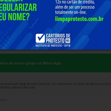
a Assembleia Legislativa do Estado do Rio de Janeiro (Alerj
u a realização de eleições indiretas para um mandato-tampã
premo e defendeu eleições diretas. A renúncia de Castro f
ização de eleições indiretas, e não diretas, já que o ex-go
ribunal de Justiça do Rio de Janeiro (TJRJ), Ricardo Couto 
ernador do estado.
 parte do nosso grupo no WhatsApp
de responsabilidade de quem realizá-lo. Nos reservamos ao direito de reprovar ou el
ntenham palavras ofensivas.