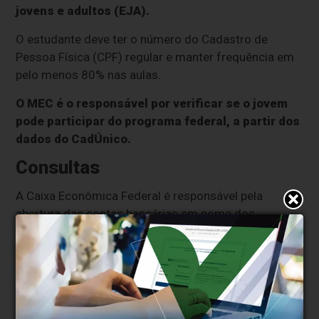
jovens e adultos (EJA).
O estudante deve ter o número do Cadastro de
Pessoa Física (CPF) regular e manter frequência em
pelo menos 80% nas aulas.
O MEC é o responsável por verificar se o jovem
pode participar do programa federal, a partir dos
dados do CadÚnico.
Consultas
A Caixa Econômica Federal é responsável pela
abertura das contas bancárias em nome dos
estudantes e pelos pagamentos do valor repassado
pelo MEC.
O estudante pode consultar o status de pagamentos,
se rejeitados ou aprovados, informações escolares e
regras do programa na
página eletrônica do Pé-