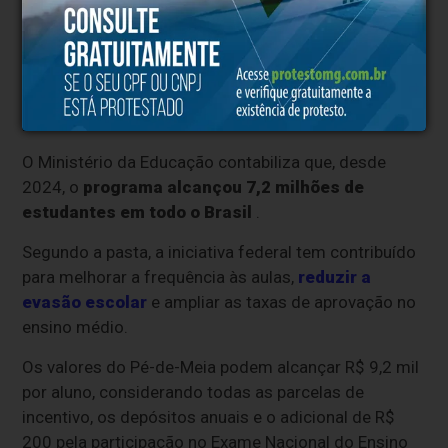
de-Meia
.
É preciso fazer o login da plataforma digital
Gov.br. e digitar a senha da conta do estudante.
Pé-de-Meia
O Ministério da Educação contabiliza que, desde
2024, o
programa alcançou 7,2 milhões de
estudantes em todo o Brasil
.
Segundo a pasta, a iniciativa federal tem contribuído
para melhorar a frequência às aulas,
reduzir a
evasão escolar
e ampliar as taxas de aprovação no
ensino médio.
Os valores do Pé-de-Meia podem alcançar R$ 9,2 mil
por aluno, considerando todas as parcelas de
incentivo, os depósitos anuais e o adicional de R$
200 pela participação no Exame Nacional do Ensino