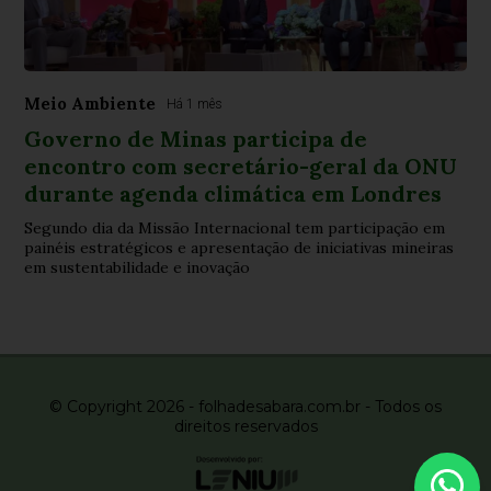
Meio Ambiente
Há 1 mês
Governo de Minas participa de
encontro com secretário-geral da ONU
durante agenda climática em Londres
Segundo dia da Missão Internacional tem participação em
painéis estratégicos e apresentação de iniciativas mineiras
em sustentabilidade e inovação
© Copyright 2026 - folhadesabara.com.br - Todos os
direitos reservados