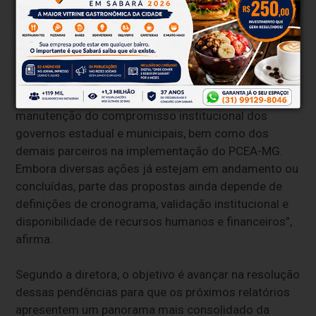
A diretora de Qualidade Ambiental da Semad, Priscila
Koch, ressalta a importância da continuidade das
ações previstas no plano para garantir resultados
efetivos na melhoria da qualidade do ar. “O Plano
deve ter sua perenidade garantida, pois a melhoria da
qualidade do ar que respiramos depende da
manutenção do compromisso institucional dos
governos estadual e municipais, bem como dos
demais parceiros na implementação do PCEA-MG.
Embora diversas ações já estejam em andamento ou
concluídas, parte das propostas ainda depende de
definições de cronograma, validação institucional e
disponibilidade de recursos humanos e financeiros”,
afirma.
Segundo a diretora, o objetivo é avançar na resolução
dessas pendências para que os próximos relatórios
apresentem um panorama mais consolidado da