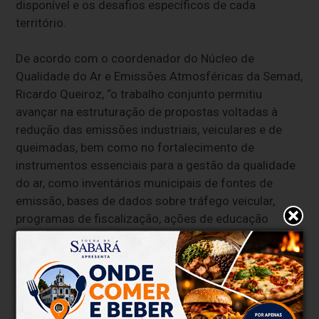
disponível e os desafios específicos de cada
território.
De acordo com o coordenador do Núcleo de
Qualidade do Ar e Emissões Atmosféricas da Semad,
Ricardo Queiroz, “o trabalho conjunto permitiu
avançar na estruturação de propostas voltadas à
redução das emissões industriais, veiculares e de
queimadas, bem como no fortalecimento de
instrumentos essenciais para a gestão da qualidade
do ar, como inventários municipais de fontes de
emissão, bases de dados sobre tráfego veicular,
programas de fiscalização, ações de educação
ambiental e iniciativas de prevenção e controle de
emissões”.