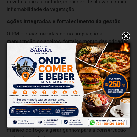
devido à baixa umidade, escassez de chuvas e maior
inflamabilidade da vegetação.
Ações integradas e fortalecimento da gestão
O PMIF prevê medidas como ampliação e
manutenção de aceiros, fortalecimento das brigadas,
capacitação de equipes, monitoramento territorial,
realização de pesquisas científicas e
desenvolvimento de ações de educação ambiental
junto às comunidades do entorno.
O documento também destaca experiências bem-
sucedidas de queima prescrita em áreas de risco. Em
2025, uma ação realizada em parceria com a
ArcelorMittal BioFlorestas demonstrou que a
integração entre setor público e iniciativa privada
pode aumentar a eficiência das estratégias de
manejo do fogo e gerar ganhos para a conservação