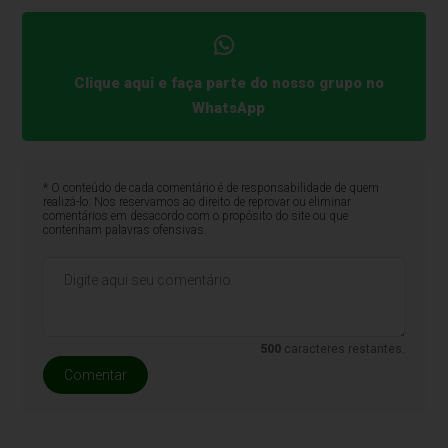
Clique aqui e faça parte do nosso grupo no
WhatsApp
* O conteúdo de cada comentário é de responsabilidade de quem
realizá-lo. Nos reservamos ao direito de reprovar ou eliminar
comentários em desacordo com o propósito do site ou que
contenham palavras ofensivas.
500
caracteres restantes.
Comentar