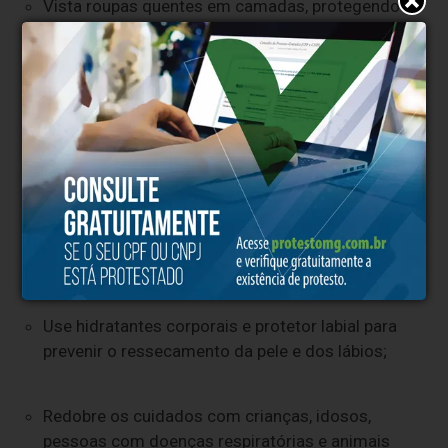
Vista roupas quentes em camadas, protegendo
bem mãos, pés, cabeça e o pescoço;
Beba água com frequência ao longo do dia,
mesmo sem sentir sede, para evitar a
desidratação;
Mantenha os ambientes ventilados, mesmo
com janelas parcialmente abertas, para reduzir
o risco de doenças respiratórias;
Use hidratantes corporais e protetor labial para
prevenir o ressecamento da pele e dos lábios;
Redobre os cuidados com crianças, idosos,
pessoas com doenças respiratórias e animais