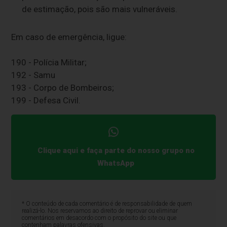
de estimação, pois são mais vulneráveis.
Em caso de emergência, ligue:
190 - Polícia Militar;
192 - Samu
193 - Corpo de Bombeiros;
199 - Defesa Civil.
Clique aqui e faça parte do nosso grupo no
WhatsApp
* O conteúdo de cada comentário é de responsabilidade de quem
realizá-lo. Nos reservamos ao direito de reprovar ou eliminar
comentários em desacordo com o propósito do site ou que
contenham palavras ofensivas.