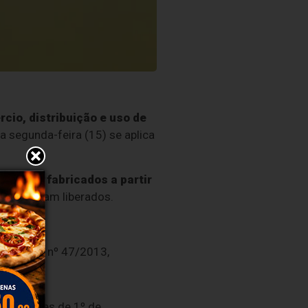
io, distribuição e uso de
a segunda-feira (15) se aplica
etantes fabricados a partir
 já estavam liberados.
s na RDC nº 47/2013,
ados antes de 1º de