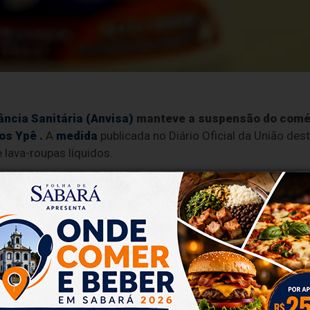
ância Sanitária (Anvisa)
manteve a suspensão do comérc
os Ypê
.
A
medida
publicada no Diário Oficial da União dest
 lava-roupas líquidos.
outra resolução
liberando lava-louças líquidos e desinf
 de lote 1.
Os produtos fabricados a partir de abril também
o foi motivada pelo descumprimento de requisitos previsto
sanitária realizada entre os dias 27 e 30 de abril de 2026.
 e Pinho Ypê:
suspensos todos os lotes com final 1 fabric