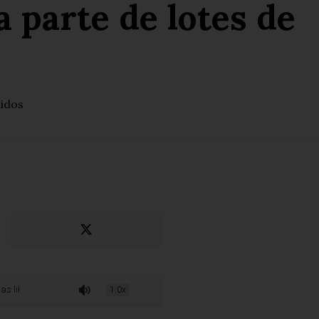
 parte de lotes de
didos
 parte de lotes de produtos Ypê
1.0x