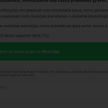
 saudáveis, normalmente não causa problemas graves.
r infecções em pessoas com imunidade baixa, como pacien
os e pessoas com doenças que afetam o sistema imunológic
u as medidas adotadas como preventivas para evitar riscos 
0 desta segunda-feira (15)
 parte do nosso grupo no WhatsApp
de responsabilidade de quem realizá-lo. Nos reservamos ao direito de reprovar ou el
ntenham palavras ofensivas.