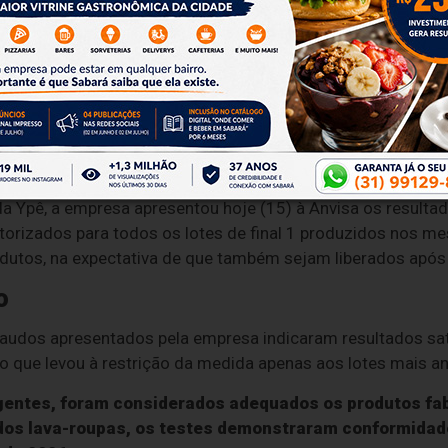
as (incluindo versões com enzimas ativas, toque suav
uspensos todos os lotes com final 1 fabricados antes de 
 e Ypê líquido - antibac, coco e baunilha, premium):
su
ntes de 1º de abril de 2026.
 Ypê, a empresa apresentou hoje (15) à Anvisa os resultad
torizados para todos os lotes de final 1 produzidos nos mes
tos, na expectativa de que também sejam liberados após 
o
laudos apresentados pela empresa indicaram resultados sat
o que levou à restrição da medida apenas aos lotes mais an
gentes, foram considerados adequados os produtos fabr
dos lava-roupas, os testes demonstraram conformidade