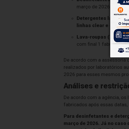
março de 2026;
Detergentes lava-louç
linhas clear e green):
s
Lava-roupas (Tixan Ypê
com final 1 fabricados a
De acordo com a assessoria da
realizados por laboratórios au
2026 para esses mesmos produ
Análises e restriçã
De acordo com a agência, os 
fabricados após essas datas, 
Para desinfetantes e deter
março de 2026. Já no caso 