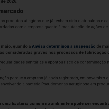
o de 2026.
 mercado
os produtos atingidos que já tenham sido distribuídos e e
cordadas com a empresa quanto à manutenção de ações de 
e maio, quando a
Anvisa determinou a suspensão
de mai
lhas consideradas graves nos processos de fabricação 
rregularidades sanitárias e apontou risco de contaminação 
.
nção porque a empresa já havia registrado, em novembro d
envolvendo a bactéria Pseudomonas aeruginosa em produto
é uma bactéria comum no ambiente e pode ser encontra