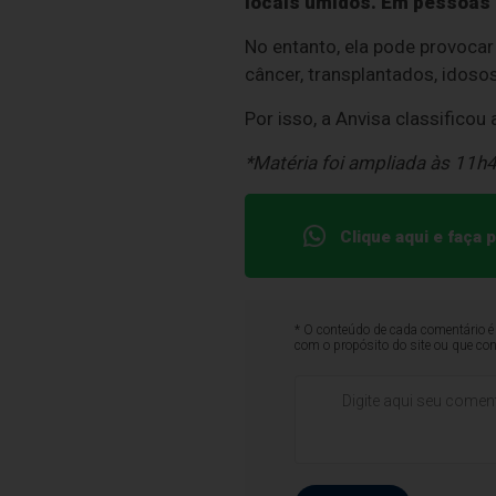
locais úmidos. Em pessoas
No entanto, ela pode provoca
câncer, transplantados, idos
Por isso, a Anvisa classifico
*Matéria foi ampliada às 11h4
Clique aqui e faça
* O conteúdo de cada comentário é 
com o propósito do site ou que co