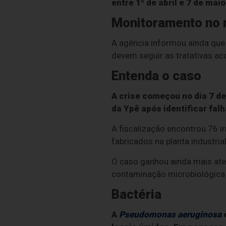
entre 1º de abril e 7 de mai
Monitoramento no
A agência informou ainda que 
devem seguir as tratativas a
Entenda o caso
A crise começou no dia 7 d
da Ypê após identificar fa
A fiscalização encontrou 76 i
fabricados na planta industrial
O caso ganhou ainda mais ate
contaminação microbiológica 
Bactéria
A
Pseudomonas aeruginosa