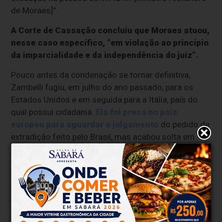
de Moraes]”.
A Corte de Cassação concluiu que Moraes atuou,
nesse caso específico, “em violação ao princípio
da imparcialidade e da independência do juiz”.
Pouco antes da condenação se tornar definitiva,
Zambelli fugiu, em julho do ano passado, para os
Estados Unidos e em seguida para a Itália, país do
qual possui cidadania.
Ela foi presa no país
europeu para aguardar o julgamento
do pedido de
extradição feito pelo Brasil, mas acabou solta em
maio deste ano, depois da decisão que rejeitou o
procedimento.
Há ainda, contudo, um segundo pedido de extradição
em tramitação na Justiça italiana, ao aguardo de
uma decisão da Corte de Cassação italiana.