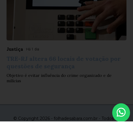
Justiça
Há 1 dia
TRE-RJ altera 66 locais de votação por
questões de segurança
Objetivo é evitar influência do crime organizado e de
milícias
© Copyright 2026 - folhadesabara.com.br - Todos os
direitos reservados