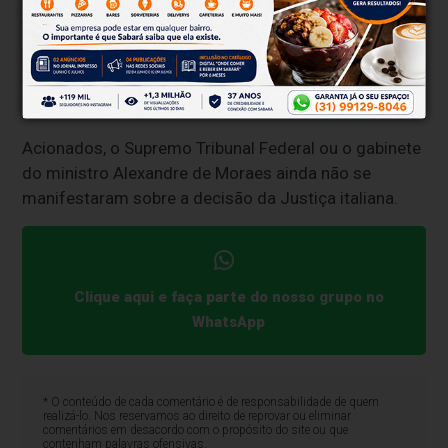
Esse caso diz respeito a uma condenação da ex-
deputada por porte ilegal de arma de fogo e
constrangimento ilegal no episódio em que ela sacou
um revólver e perseguiu um jornalista pelas ruas de
São Paulo, em 2022.
Acionados, o Supremo Tribunal Federal ou o gabinete
do ministro Alexandre de Moraes ainda não se
manifestaram sobre a decisão da Justiça italiana.
Clique aqui e faça parte do nosso grupo no
WhatsApp
* O conteúdo de cada comentário é de responsabilidade de quem
realizá-lo. Nos reservamos ao direito de reprovar ou eliminar
comentários em desacordo com o propósito do site ou que
contenham palavras ofensivas.