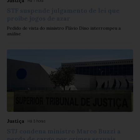
Justiça
Há 1 hora
STF suspende julgamento de lei que
proíbe jogos de azar
Pedido de vista do ministro Flávio Dino interrompeu a
análise
Justiça
Há 3 horas
STJ condena ministro Marco Buzzi a
perda de cargo por crimes sexuais