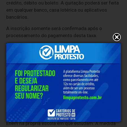
crédito, débito ou boleto. A quitação poderá ser feita
em qualquer banco, casa lotérica ou aplicativos
bancários.
A inscrição somente será confirmada após o
processamento do pagamento desta taxa.
Mais locais de provas
Em 2026, a aplicação das provas do Enem está
agenda para os domingos 8 e 15 de novembro.
Nesta edição, o Inep quer ampliar o número de locais
de aplicação do exame para cerca de 10 mil, em todo
o país.
De acordo com estimativas do Inep,
aproximadamente 80% dos concluintes da rede
pública devem fazer as provas dos dois dias do
Enem na própria escola em que estudam. A medida