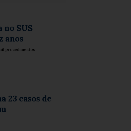
a no SUS
z anos
mil procedimentos
a 23 casos de
am