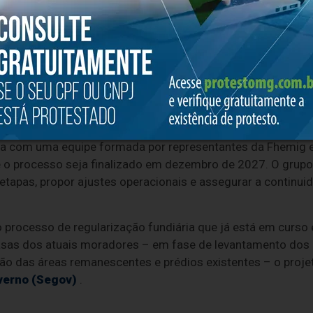
tendimento à hanseníase, a unidade presta serviços de saúd
édia mensal de 1.800 atendimentos em seu Ambulatório de
pecialidade e de tratamento de feridas crônicas, como tam
riais e o Centro de Referência de Imunobiológicos (Crie) re
com a assinatura do Termo de Cooperação Técnica (TCT) em 8/
a com uma equipe formada por representantes da Fhemig e 
e o processo seja finalizado em dezembro de 2027. O grupo
etapas, propor ajustes operacionais e assegurar a continui
o processo de regularização fundiária que já está em curs
 casas dos atuais moradores – em fase de levantamento do
ção das áreas remanescentes e prédios existentes – o projeto
verno (Segov)
.