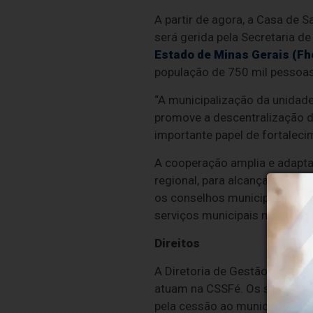
A partir de agora, a Casa de 
será gerida pela Secretaria de
Estado de Minas Gerais (F
população de 750 mil pessoas,
“A municipalização da unidad
promove a descentralização de
importante papel de fortaleci
A cooperação amplia e adapta 
regional, para alcançar maior 
os conselhos municipais e out
serviços municipais na região.
Direitos
A Diretoria de Gestão de Pess
atuam na CSSFé. Os servidores
pela cessão ao município ou s