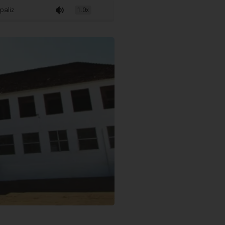
or meio de cooperação entre Governo de Minas e Prefeitura de Três Corações
1.0x