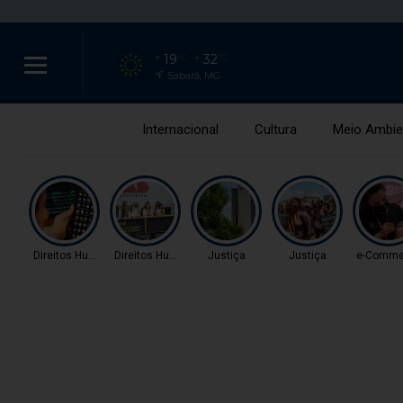
19
32
°C
°C
Sabará, MG
Internacional
Cultura
Meio Ambie
Direitos Humanos
Direitos Humanos
Justiça
Justiça
e-Comme