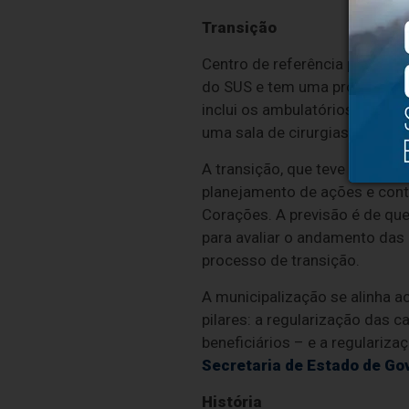
Transição
Centro de referência para o a
do SUS e tem uma produção m
inclui os ambulatórios de es
uma sala de cirurgias ambulato
A transição, que teve início 
planejamento de ações e cont
Corações. A previsão é de qu
para avaliar o andamento das 
processo de transição.
A municipalização se alinha a
pilares: a regularização das
beneficiários – e a regulariza
Secretaria de Estado de Go
História