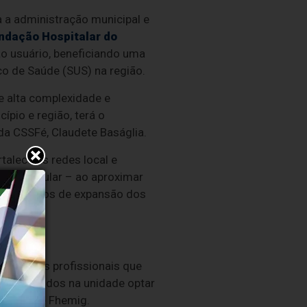
a a administração municipal e
ndação Hospitalar do
 ao usuário, beneficiando uma
co de Saúde (SUS) na região.
e alta complexidade e
pio e região, terá o
 da CSSFé, Claudete Baságlia.
talece as redes local e
pação popular – ao aproximar
e aos planos de expansão dos
ientar os profissionais que
tivos lotados na unidade optar
s da rede Fhemig.