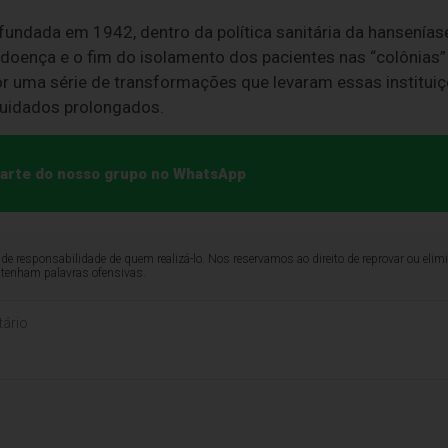
fundada em 1942, dentro da política sanitária da hansenías
doença e o fim do isolamento dos pacientes nas “colônia
r uma série de transformações que levaram essas institui
cuidados prolongados.
 parte do nosso grupo no WhatsApp
de responsabilidade de quem realizá-lo. Nos reservamos ao direito de reprovar ou el
ntenham palavras ofensivas.