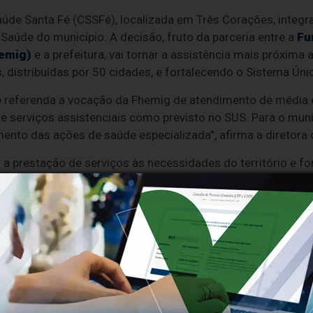
Saúde Santa Fé (CSSFé), localizada em Três Corações, integr
 Saúde do município. A decisão, fruto da parceria entre a
Fu
hemig)
e a prefeitura, vai tornar a assistência mais próxima
 distribuídas por 50 cidades, e fortalecendo o Sistema Úni
e referenda a vocação da Fhemig de atendimento de média 
 serviços assistenciais como previsto no SUS. Para o municí
mento das ações de saúde especializada”, afirma a diretora
a prestação de serviços às necessidades do território e for
agilidade e eficiência, assim como para fortalecer a partici
ras formas de controle social – além de integrar a unidad
oas (Digepe) enviou uma equipe para esclarecer dúvidas e or
 estaduais terão seus direitos garantidos, podendo os efe
olicitar sua transferência/remoção para as demais unidade