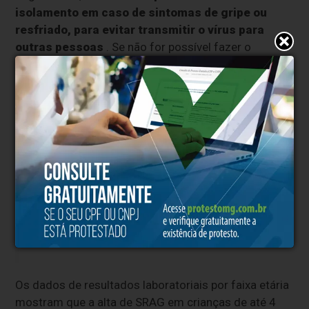
isolamento em caso de sintomas de gripe ou
resfriado, para evitar transmitir o vírus para
outras pessoas
. Se não for possível fazer o
isolamento, a recomendação é que a pessoa saia de
casa usando uma boa máscara como a N95 ou PFF2
“E o mais importante: é fundamental que as
pessoas dos grupos prioritários e elegíveis
tomem a vacina contra a influenza e o VSR,
para diminuírem as chances de
desenvolverem a forma mais grave da
doença ou irem a óbito, caso se infectem
por esses vírus”, diz Tatiana.
Os dados de resultados laboratoriais por faixa etária
mostram que a alta de SRAG em crianças de até 4