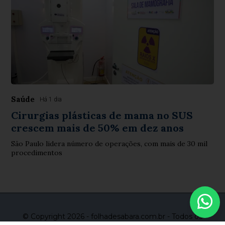
Saúde
Há 1 dia
Cirurgias plásticas de mama no SUS
crescem mais de 50% em dez anos
São Paulo lidera número de operações, com mais de 30 mil
procedimentos
© Copyright 2026 - folhadesabara.com.br - Todos os