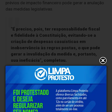
prévios de impacto financeiro pode gerar a anulação
das medidas legislativas.
“É preciso, pois, ter responsabilidade fiscal
e fidelidade à Constituição, evitando-se a
criação de despesas casuísticas em
inobservância às regras postas, o que pode
gerar a invalidação da medida e, portanto,
sua ineficácia”, completou.
Mais cedo, o Senado aprovou um projeto que
autoriza a renegociação de dívidas de
produtores rurais
afetados por eventos climáticos
e geopolíticos, como a guerra no Irã. A medida pode
ter grande impacto nas contas do governo federal.
Segundo o ministro da Fazenda, Dario Durigan, o