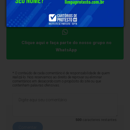
impacto da aprovação pode chegar a R$ 140
bilhões.
Clique aqui e faça parte do nosso grupo no
WhatsApp
* O conteúdo de cada comentário é de responsabilidade de quem
realizá-lo. Nos reservamos ao direito de reprovar ou eliminar
comentários em desacordo com o propósito do site ou que
contenham palavras ofensivas.
500
caracteres restantes.
Comentar