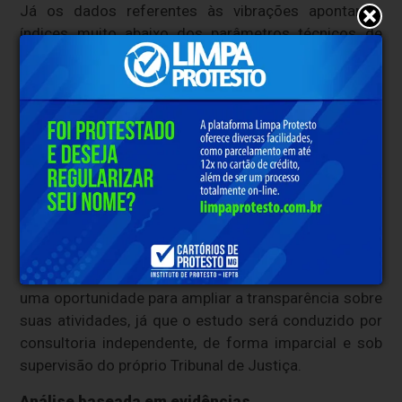
Já os dados referentes às vibrações apontaram
índices muito abaixo dos parâmetros técnicos de
referência, com registros considerados mínimos
quando comparados aos limites recomendados.
Perícia técnica independente
Ao revogar a decisão anterior, o TJMG determinou
que seja realizada uma avaliação técnica
independente para analisar os possíveis impactos
das operações da mineradora sobre moradores das
comunidades localizadas em Araçuaí e Itinga.
Segundo a Sigma Lithium, a determinação representa
uma oportunidade para ampliar a transparência sobre
suas atividades, já que o estudo será conduzido por
consultoria independente, de forma imparcial e sob
supervisão do próprio Tribunal de Justiça.
Análise baseada em evidências