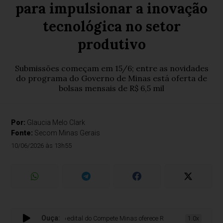
para impulsionar a inovação
tecnológica no setor
produtivo
Submissões começam em 15/6; entre as novidades
do programa do Governo de Minas está oferta de
bolsas mensais de R$ 6,5 mil
Por:
Glaucia Melo Clark
Fonte:
Secom Minas Gerais
10/06/2026 às 13h55
Ouça:
Novo edital do Compete Minas oferece R$ 50 milhões para impulsi
1.0x