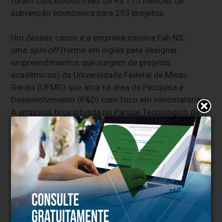
foram concedidos mais de R$ 115 milhões de
subvenção econômica para 293 projetos.
Um desses casos é a empresa mineira Fab NS,
uma
spin-off
(termo em inglês para designar
empreendimentos que surgem de projetos
acadêmicos)
da Universidade Federal de Minas
Gerais (UFMG) que atua na área de Pesquisa e
Desenvolvimento (P&D) com foco em nanomateriais.
A empresa, hoje situada no Parque Tecnológico de
Belo Horizonte (BH Tec), desenvolveu um nanoscópio
que foi aprimorado a partir de recursos oriundos da
aprovação em três rodadas do Compete Minas.
O equipamento que combina diversas tecnologias já
é usado em pesquisas de instituições como o
Instituto Nacional de Metrologia, Qualidade e
Tecnologia (Inmetro) e da própria UFMG. Em 2023,