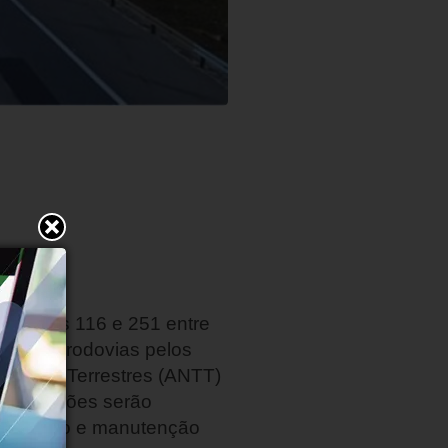
das BRs 116 e 251 entre
tros de rodovias pelos
sportes Terrestres (ANTT)
 7,3 bilhões serão
 operação e manutenção