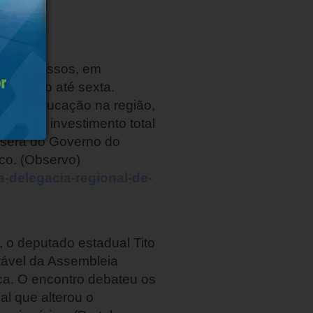
o para Passos, em
Executivo até sexta.
a e à educação na região,
sos. O investimento total
 será do Governo do
co. (Observo)
-delegacia-regional-de-
 o deputado estadual Tito
tável da Assembleia
ca. O encontro debateu os
l que alterou o