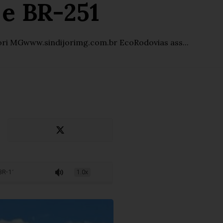
 e BR-251
ori MGwww.sindijorimg.com.br EcoRodovias ass...
e BR-251
1.0x