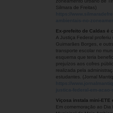
zoneamento urbano de Timó
Silmara de Freitas)
https://www.silmaradefr
ambientais-no-zoneamen
Ex-prefeito de Caldas é
A Justiça Federal proferiu
Guimarães Borges, e outra
transporte escolar no mun
esquema que teria benefic
prejuízos aos cofres públi
realizada pela administra
estudantes. (Jornal Mantiq
https://www.jornalmanti
justica-federal-em-acao-
Viçosa instala mini-ETE
Em comemoração ao Dia Mun