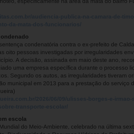
teo, especificamente na área da mata do bairro Fun
eitas.com.br/audiencia-publica-na-camara-de-tim
to-da-mata-dos-funcionarios/
 condenado
 sentença condenatória contra o ex-prefeito de Calda
s oito pessoas investigadas por irregularidades en
icípio. A decisão, assinada em maio deste ano, rec
iado uma empresa específica durante o processo lic
cos. Segundo os autos, as irregularidades tiveram o
ção municipal em 2013 para a prestação do serviço d
ueira)
queira.com.br/2026/06/09/ulisses-borges-e-irmao
sobre-transporte-escolar/
 em escola
dial do Meio-Ambiente, celebrado na última sexta-