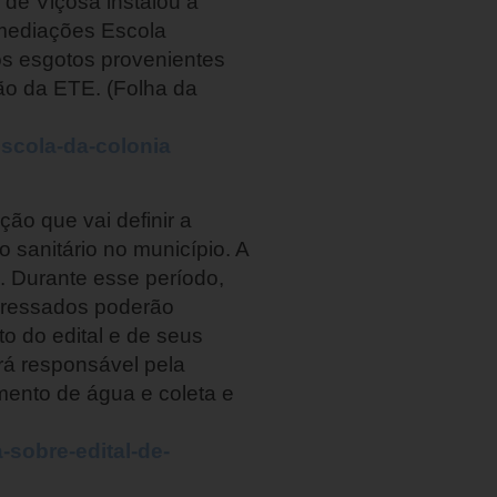
 de Viçosa instalou a
imediações Escola
os esgotos provenientes
ão da ETE. (Folha da
escola-da-colonia
ção que vai definir a
sanitário no município. A
o. Durante esse período,
teressados poderão
o do edital e de seus
rá responsável pela
ento de água e coleta e
-sobre-edital-de-