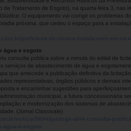
e, Biodiversidade e Recursos Hídricos da Prefeitura
o de Tratamento de Esgoto), na quarta-feira 3, nas 
 Giúdice. O equipamento vai corrigir os problemas d
radia próxima, que cedeu o espaço para a instalaç
com.br/prefeitura-de-vicosa-instala-mini-ete-na-
de água e esgoto
riu consulta pública sobre a minuta do edital de licita
 serviços de abastecimento de água e esgotamento 
pa que antecede a publicação definitiva da licitaçã
ades representativas, órgãos públicos e demais in
oposta e encaminhar sugestões para aperfeiçoament
dministração municipal, a futura concessionária se
pliação e modernização dos sistemas de abastecim
dade. (Jornal Classivale)
com.br/noticia/5694/ipatinga-abre-consulta-publica
de-agua-e-esgoto